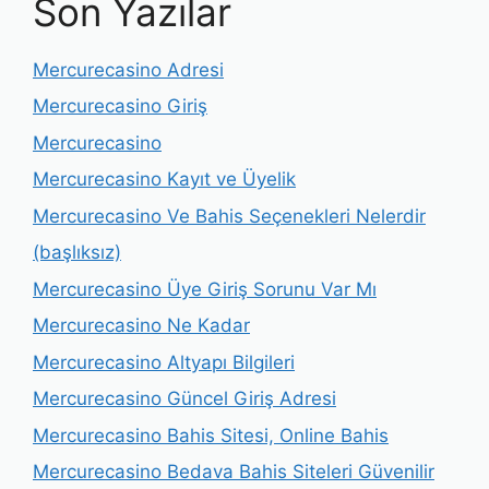
Son Yazılar
Mercurecasino Adresi
Mercurecasino Giriş
Mercurecasino
Mercurecasino Kayıt ve Üyelik
Mercurecasino Ve Bahis Seçenekleri Nelerdir
(başlıksız)
Mercurecasino Üye Giriş Sorunu Var Mı
Mercurecasino Ne Kadar
Mercurecasino Altyapı Bilgileri
Mercurecasino Güncel Giriş Adresi
Mercurecasino Bahis Sitesi, Online Bahis
Mercurecasino Bedava Bahis Siteleri Güvenilir