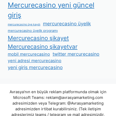
Mercurecasino yeni güncel
giriş
mercurecasino üyelik
mercurecasino üye kaydı
mercurecasino üyelik programı
Mercurecasino şikayet
Mercurecasino şikayetvar
twitter mercurecasino
mobil mercurecasino
yeni adresi mercurecasino
yeni giris mercurecasino
Avrasya'nın en büyük reklam platformunda olmak için
Microsoft Teams:
reklam@avrasyamarketing.com
adresimizden veya Telegram: @Avrasyamarketing
adresimizden irtibat kurabilirsiniz. (Tek iletişim
adreslerimiz teams / telegram ve mail adresimizdir.