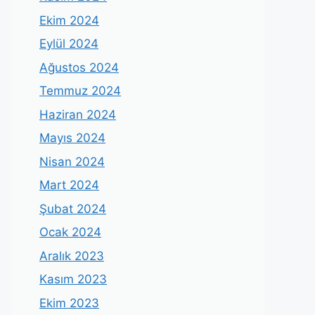
Ekim 2024
Eylül 2024
Ağustos 2024
Temmuz 2024
Haziran 2024
Mayıs 2024
Nisan 2024
Mart 2024
Şubat 2024
Ocak 2024
Aralık 2023
Kasım 2023
Ekim 2023