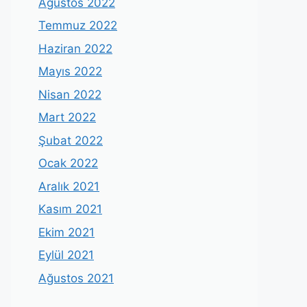
Ağustos 2022
Temmuz 2022
Haziran 2022
Mayıs 2022
Nisan 2022
Mart 2022
Şubat 2022
Ocak 2022
Aralık 2021
Kasım 2021
Ekim 2021
Eylül 2021
Ağustos 2021