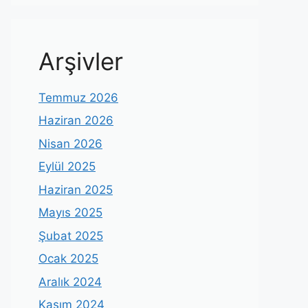
Arşivler
Temmuz 2026
Haziran 2026
Nisan 2026
Eylül 2025
Haziran 2025
Mayıs 2025
Şubat 2025
Ocak 2025
Aralık 2024
Kasım 2024