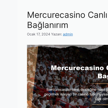
Mercurecasino Canlı
Bağlanırım
Ocak 17, 2024
Yazarı:
admin