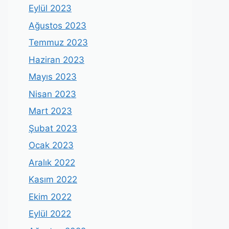
Eylül 2023
Ağustos 2023
Temmuz 2023
Haziran 2023
Mayıs 2023
Nisan 2023
Mart 2023
Şubat 2023
Ocak 2023
Aralık 2022
Kasım 2022
Ekim 2022
Eylül 2022