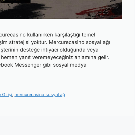
urecasino kullanırken karşılaştığı temel
etişim stratejisi yoktur. Mercurecasino sosyal ağı
şterinin desteğe ihtiyacı olduğunda veya
nde hemen yanıt veremeyeceğiniz anlamına gelir.
cebook Messenger gibi sosyal medya
Girişi
,
mercurecasino sosyal ağ