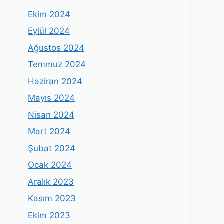
Ekim 2024
Eylül 2024
Ağustos 2024
Temmuz 2024
Haziran 2024
Mayıs 2024
Nisan 2024
Mart 2024
Şubat 2024
Ocak 2024
Aralık 2023
Kasım 2023
Ekim 2023