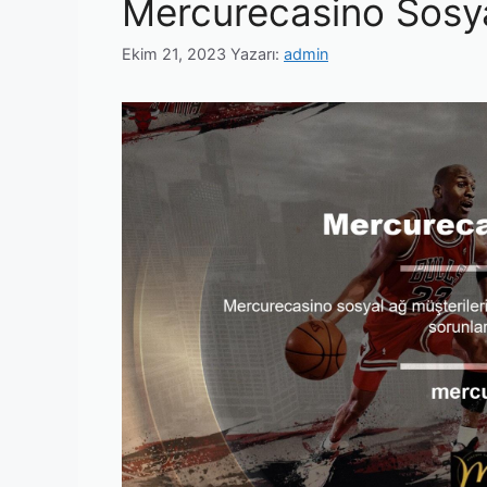
Mercurecasino Sosy
Ekim 21, 2023
Yazarı:
admin