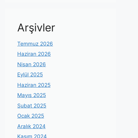
Arşivler
Temmuz 2026
Haziran 2026
Nisan 2026
Eylül 2025
Haziran 2025
Mayıs 2025
Şubat 2025
Ocak 2025
Aralık 2024
Kasım 2024