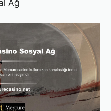
al Ağ