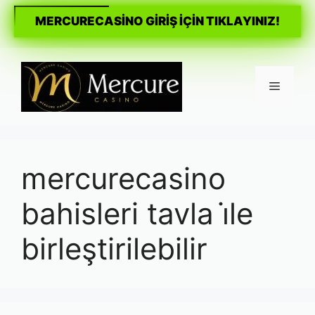
MERCURECASİNO GİRİŞ İÇİN TIKLAYINIZ!
İçeriğe
atla
Menü
mercurecasino
bahisleri tavla i̇le
birleştirilebilir