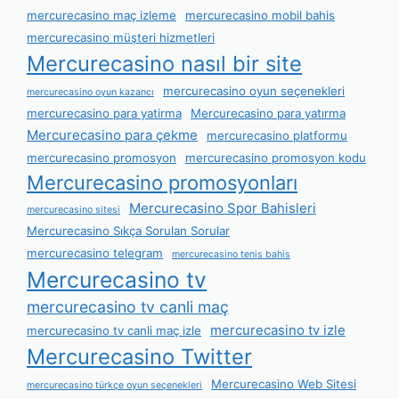
mercurecasino maç izleme
mercurecasino mobil bahis
mercurecasino müşteri hizmetleri
Mercurecasino nasıl bir site
mercurecasino oyun seçenekleri
mercurecasino oyun kazancı
mercurecasino para yatirma
Mercurecasino para yatırma
Mercurecasino para çekme
mercurecasino platformu
mercurecasino promosyon
mercurecasino promosyon kodu
Mercurecasino promosyonları
Mercurecasino Spor Bahisleri
mercurecasino sitesi
Mercurecasino Sıkça Sorulan Sorular
mercurecasino telegram
mercurecasino tenis bahis
Mercurecasino tv
mercurecasino tv canli maç
mercurecasino tv izle
mercurecasino tv canli maç izle
Mercurecasino Twitter
Mercurecasino Web Sitesi
mercurecasino türkçe oyun seçenekleri