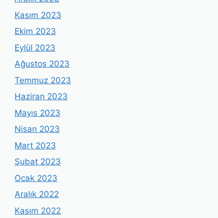
Kasım 2023
Ekim 2023
Eylül 2023
Ağustos 2023
Temmuz 2023
Haziran 2023
Mayıs 2023
Nisan 2023
Mart 2023
Şubat 2023
Ocak 2023
Aralık 2022
Kasım 2022