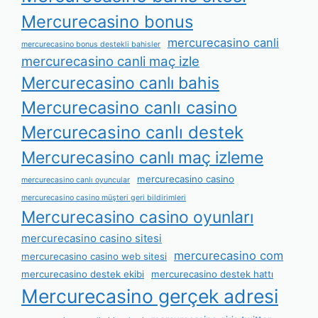
Mercurecasino bonus
mercurecasino canli
mercurecasino bonus destekli bahisler
mercurecasino canli maç izle
Mercurecasino canlı bahis
Mercurecasino canlı casino
Mercurecasino canlı destek
Mercurecasino canlı maç izleme
mercurecasino casino
mercurecasino canlı oyuncular
mercurecasino casino müşteri geri bildirimleri
Mercurecasino casino oyunları
mercurecasino casino sitesi
mercurecasino com
mercurecasino casino web sitesi
mercurecasino destek ekibi
mercurecasino destek hattı
Mercurecasino gerçek adresi