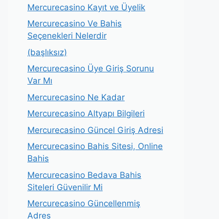
Mercurecasino Kayıt ve Üyelik
Mercurecasino Ve Bahis
Seçenekleri Nelerdir
(başlıksız)
Mercurecasino Üye Giriş Sorunu
Var Mı
Mercurecasino Ne Kadar
Mercurecasino Altyapı Bilgileri
Mercurecasino Güncel Giriş Adresi
Mercurecasino Bahis Sitesi, Online
Bahis
Mercurecasino Bedava Bahis
Siteleri Güvenilir Mi
Mercurecasino Güncellenmiş
Adres