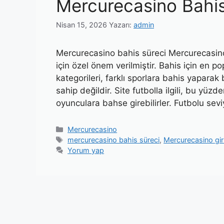
Mercurecasino Bahis
Nisan 15, 2026
Yazarı:
admin
Mercurecasino bahis süreci Mercurecasino 
için özel önem verilmiştir. Bahis için en p
kategorileri, farklı sporlara bahis yaparak 
sahip değildir. Site futbolla ilgili, bu yüz
oyunculara bahse girebilirler. Futbolu se
Kategoriler
Mercurecasino
Etiketler
mercurecasino bahis süreci
,
Mercurecasino gir
Yorum yap