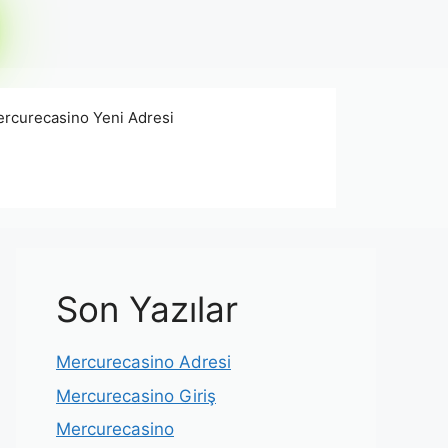
rcurecasino Yeni Adresi
Son Yazılar
Mercurecasino Adresi
Mercurecasino Giriş
Mercurecasino