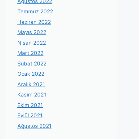
Ağustos 2022
Temmuz 2022
Haziran 2022
Mayıs 2022
Nisan 2022
Mart 2022
Şubat 2022
Ocak 2022
Aralık 2021
Kasım 2021
Ekim 2021
Eylül 2021
Ağustos 2021