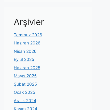
Arşivler
Temmuz 2026
Haziran 2026
Nisan 2026
Eylül 2025
Haziran 2025
Mayıs 2025
Şubat 2025
Ocak 2025
Aralık 2024
Kasım 2024