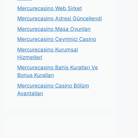
Mercurecasino Web Şirket
Mercurecasino Adresi Güncellendi
Mercurecasino Masa Oyunları
Mercurecasino Çevrimiçi Casino
Mercurecasino Kurumsal
Hizmetleri
Mercurecasino Bahis Kuralları Ve
Bonus Kuralları
Mercurecasino Casino Bölüm
Avantajları