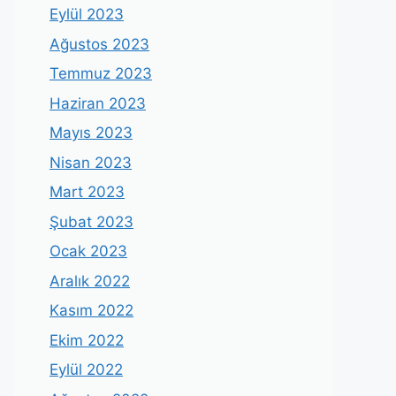
Eylül 2023
Ağustos 2023
Temmuz 2023
Haziran 2023
Mayıs 2023
Nisan 2023
Mart 2023
Şubat 2023
Ocak 2023
Aralık 2022
Kasım 2022
Ekim 2022
Eylül 2022