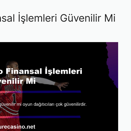
al İşlemleri Güvenilir Mi