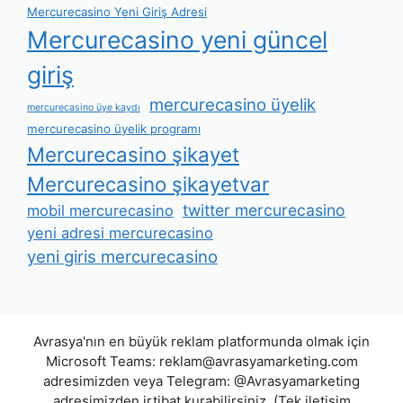
Mercurecasino Yeni Giriş Adresi
Mercurecasino yeni güncel
giriş
mercurecasino üyelik
mercurecasino üye kaydı
mercurecasino üyelik programı
Mercurecasino şikayet
Mercurecasino şikayetvar
twitter mercurecasino
mobil mercurecasino
yeni adresi mercurecasino
yeni giris mercurecasino
Avrasya'nın en büyük reklam platformunda olmak için
Microsoft Teams:
reklam@avrasyamarketing.com
adresimizden veya Telegram: @Avrasyamarketing
adresimizden irtibat kurabilirsiniz. (Tek iletişim