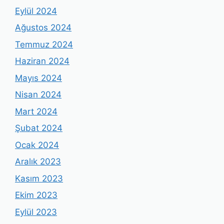
Eylül 2024
Ağustos 2024
Temmuz 2024
Haziran 2024
Mayıs 2024
Nisan 2024
Mart 2024
Şubat 2024
Ocak 2024
Aralık 2023
Kasım 2023
Ekim 2023
Eylül 2023