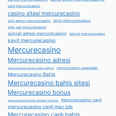
canli mercurecasino
casino sitesi mercurecasino
girisi mercurecasino
giris adresi mercurecasino
giris yap mercurecasino
güncel adresi mercurecasino
güncel mercurecasino
kayit mercurecasino
Mercurecasino
Mercurecasino adresi
mercurecasino avantajları
mercurecasino adres neden değişti
Mercurecasino Bahis
Mercurecasino bahis sitesi
Mercurecasino bonus
mercurecasino canli
mercurecasino bonus destekli bahisler
mercurecasino canli maç izle
Mercurecasino canlı bahis