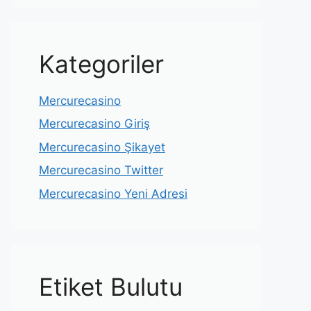
Kategoriler
Mercurecasino
Mercurecasino Giriş
Mercurecasino Şikayet
Mercurecasino Twitter
Mercurecasino Yeni Adresi
Etiket Bulutu