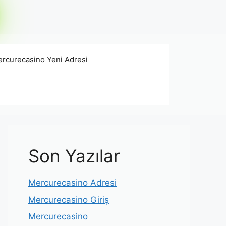
rcurecasino Yeni Adresi
Son Yazılar
Mercurecasino Adresi
Mercurecasino Giriş
Mercurecasino