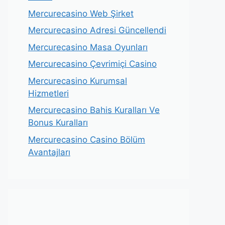
Mercurecasino Web Şirket
Mercurecasino Adresi Güncellendi
Mercurecasino Masa Oyunları
Mercurecasino Çevrimiçi Casino
Mercurecasino Kurumsal
Hizmetleri
Mercurecasino Bahis Kuralları Ve
Bonus Kuralları
Mercurecasino Casino Bölüm
Avantajları