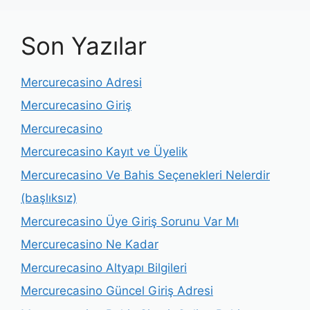
Son Yazılar
Mercurecasino Adresi
Mercurecasino Giriş
Mercurecasino
Mercurecasino Kayıt ve Üyelik
Mercurecasino Ve Bahis Seçenekleri Nelerdir
(başlıksız)
Mercurecasino Üye Giriş Sorunu Var Mı
Mercurecasino Ne Kadar
Mercurecasino Altyapı Bilgileri
Mercurecasino Güncel Giriş Adresi