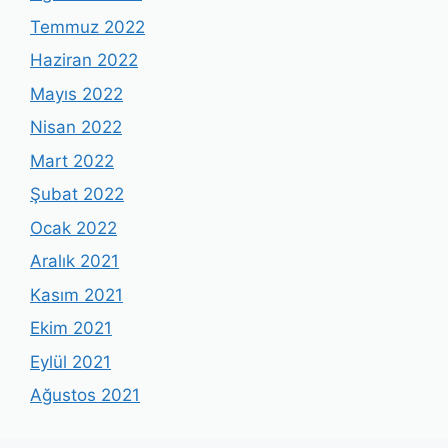
Temmuz 2022
Haziran 2022
Mayıs 2022
Nisan 2022
Mart 2022
Şubat 2022
Ocak 2022
Aralık 2021
Kasım 2021
Ekim 2021
Eylül 2021
Ağustos 2021