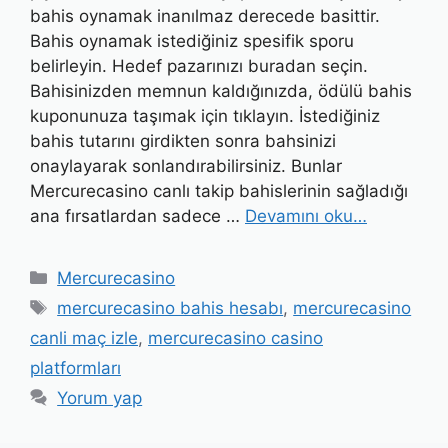
bahis oynamak inanılmaz derecede basittir.
Bahis oynamak istediğiniz spesifik sporu
belirleyin. Hedef pazarınızı buradan seçin.
Bahisinizden memnun kaldığınızda, ödülü bahis
kuponunuza taşımak için tıklayın. İstediğiniz
bahis tutarını girdikten sonra bahsinizi
onaylayarak sonlandırabilirsiniz. Bunlar
Mercurecasino canlı takip bahislerinin sağladığı
ana fırsatlardan sadece …
Devamını oku…
Kategoriler
Mercurecasino
Etiketler
mercurecasino bahis hesabı
,
mercurecasino
canli maç izle
,
mercurecasino casino
platformları
Yorum yap