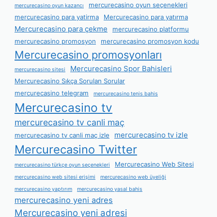
mercurecasino oyun seçenekleri
mercurecasino oyun kazancı
mercurecasino para yatirma
Mercurecasino para yatırma
Mercurecasino para çekme
mercurecasino platformu
mercurecasino promosyon
mercurecasino promosyon kodu
Mercurecasino promosyonları
Mercurecasino Spor Bahisleri
mercurecasino sitesi
Mercurecasino Sıkça Sorulan Sorular
mercurecasino telegram
mercurecasino tenis bahis
Mercurecasino tv
mercurecasino tv canli maç
mercurecasino tv izle
mercurecasino tv canli maç izle
Mercurecasino Twitter
Mercurecasino Web Sitesi
mercurecasino türkçe oyun seçenekleri
mercurecasino web sitesi erişimi
mercurecasino web üyeliği
mercurecasino yaptırım
mercurecasino yasal bahis
mercurecasino yeni adres
Mercurecasino yeni adresi