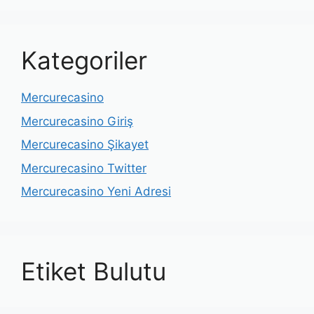
Kategoriler
Mercurecasino
Mercurecasino Giriş
Mercurecasino Şikayet
Mercurecasino Twitter
Mercurecasino Yeni Adresi
Etiket Bulutu