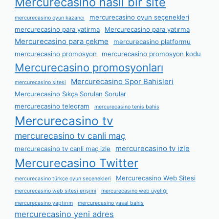
Mercurecasino nasıl bir site
mercurecasino oyun seçenekleri
mercurecasino oyun kazancı
mercurecasino para yatirma
Mercurecasino para yatırma
Mercurecasino para çekme
mercurecasino platformu
mercurecasino promosyon
mercurecasino promosyon kodu
Mercurecasino promosyonları
Mercurecasino Spor Bahisleri
mercurecasino sitesi
Mercurecasino Sıkça Sorulan Sorular
mercurecasino telegram
mercurecasino tenis bahis
Mercurecasino tv
mercurecasino tv canli maç
mercurecasino tv izle
mercurecasino tv canli maç izle
Mercurecasino Twitter
Mercurecasino Web Sitesi
mercurecasino türkçe oyun seçenekleri
mercurecasino web sitesi erişimi
mercurecasino web üyeliği
mercurecasino yaptırım
mercurecasino yasal bahis
mercurecasino yeni adres