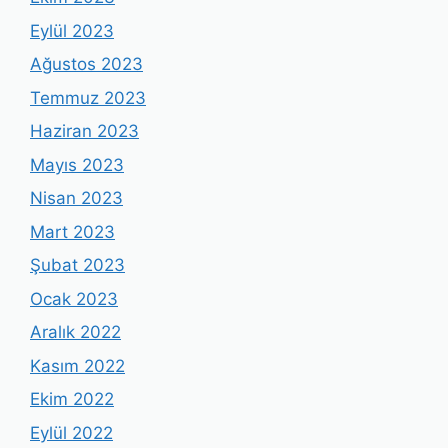
Eylül 2023
Ağustos 2023
Temmuz 2023
Haziran 2023
Mayıs 2023
Nisan 2023
Mart 2023
Şubat 2023
Ocak 2023
Aralık 2022
Kasım 2022
Ekim 2022
Eylül 2022