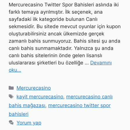
Mercurecasino Twitter Spor Bahisleri aslında iki
farklı temaya ayrılmıştır. İlk seçenek, ana
sayfadaki ilk kategoride bulunan Canlı
sekmesidir. Bu sitede mevcut oyunlar için kupon
oluşturabilirsiniz ancak ülkemizde gerçek
zamanlı bahis sunmuyoruz. Bahis sitesi şu anda
canlı bahis sunmamaktadır. Yalnızca şu anda
canlı bahis sitelerinin önde gelen lisanslı
uluslararası şirketleri bu özelliğe …
Devamını
oku…
Kategoriler
Mercurecasino
Etiketler
kayit mercurecasino
,
mercurecasino canlı
bahis mağazası
,
mercurecasino twitter spor
bahisleri
Yorum yap