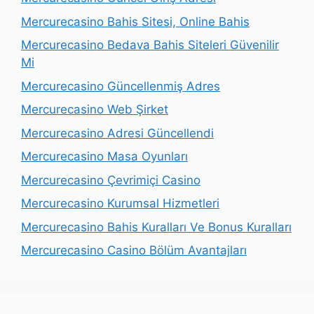
Mercurecasino Bahis Sitesi, Online Bahis
Mercurecasino Bedava Bahis Siteleri Güvenilir
Mi
Mercurecasino Güncellenmiş Adres
Mercurecasino Web Şirket
Mercurecasino Adresi Güncellendi
Mercurecasino Masa Oyunları
Mercurecasino Çevrimiçi Casino
Mercurecasino Kurumsal Hizmetleri
Mercurecasino Bahis Kuralları Ve Bonus Kuralları
Mercurecasino Casino Bölüm Avantajları