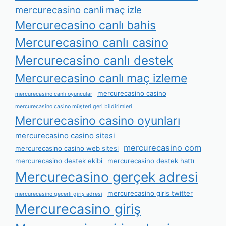
mercurecasino canli maç izle
Mercurecasino canlı bahis
Mercurecasino canlı casino
Mercurecasino canlı destek
Mercurecasino canlı maç izleme
mercurecasino casino
mercurecasino canlı oyuncular
mercurecasino casino müşteri geri bildirimleri
Mercurecasino casino oyunları
mercurecasino casino sitesi
mercurecasino com
mercurecasino casino web sitesi
mercurecasino destek ekibi
mercurecasino destek hattı
Mercurecasino gerçek adresi
mercurecasino giris twitter
mercurecasino geçerli giriş adresi
Mercurecasino giriş