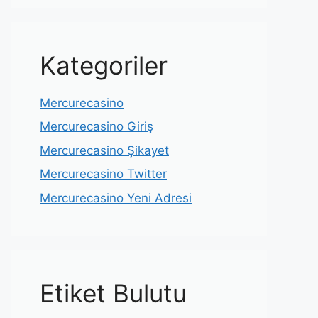
Kategoriler
Mercurecasino
Mercurecasino Giriş
Mercurecasino Şikayet
Mercurecasino Twitter
Mercurecasino Yeni Adresi
Etiket Bulutu