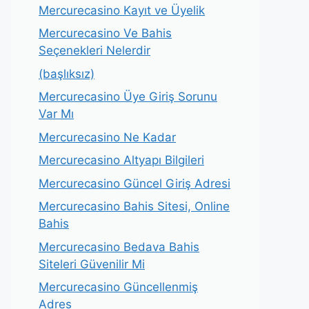
Mercurecasino Kayıt ve Üyelik
Mercurecasino Ve Bahis
Seçenekleri Nelerdir
(başlıksız)
Mercurecasino Üye Giriş Sorunu
Var Mı
Mercurecasino Ne Kadar
Mercurecasino Altyapı Bilgileri
Mercurecasino Güncel Giriş Adresi
Mercurecasino Bahis Sitesi, Online
Bahis
Mercurecasino Bedava Bahis
Siteleri Güvenilir Mi
Mercurecasino Güncellenmiş
Adres