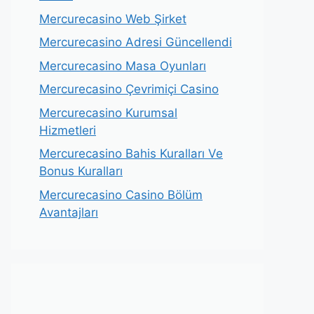
Mercurecasino Web Şirket
Mercurecasino Adresi Güncellendi
Mercurecasino Masa Oyunları
Mercurecasino Çevrimiçi Casino
Mercurecasino Kurumsal
Hizmetleri
Mercurecasino Bahis Kuralları Ve
Bonus Kuralları
Mercurecasino Casino Bölüm
Avantajları