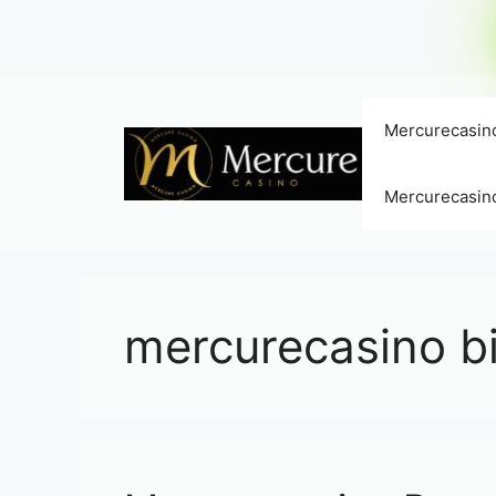
İçeriğe
atla
Mercurecasin
Mercurecasino
mercurecasino bil