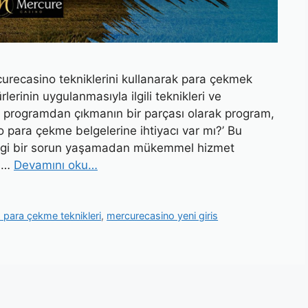
urecasino tekniklerini kullanarak para çekmek
erinin uygulanmasıyla ilgili teknikleri ve
e programdan çıkmanın bir parçası olarak program,
 para çekme belgelerine ihtiyacı var mı?’ Bu
ngi bir sorun yaşamadan mükemmel hizmet
k …
Devamını oku…
 para çekme teknikleri
,
mercurecasino yeni giris