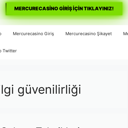
MERCURECASİNO GİRİŞ İÇİN TIKLAYINIZ!
o
Mercurecasino Giriş
Mercurecasino Şikayet
Me
 Twitter
gi güvenilirliği