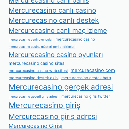
Mercurecasino canlı bahis
Mercurecasino canlı casino
Mercurecasino canlı destek
Mercurecasino canlı maç izleme
mercurecasino casino
mercurecasino canlı oyuncular
mercurecasino casino müşteri geri bildirimleri
Mercurecasino casino oyunları
mercurecasino casino sitesi
mercurecasino com
mercurecasino casino web sitesi
mercurecasino destek ekibi
mercurecasino destek hattı
Mercurecasino gerçek adresi
mercurecasino giris twitter
mercurecasino geçerli giriş adresi
Mercurecasino giriş
Mercurecasino giriş adresi
Mercurecasino Girişi