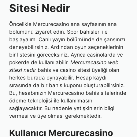
Sitesi Nedir
Öncelikle Mercurecasino ana sayfasının ana
bölümünü ziyaret edin. Spor bahisleri ile
başlayalım. Canlı yayın bölümünde de şansınızı
deneyebilirsiniz. Ardından oyun seçeneklerinin
bir listesini göreceksiniz. Ayrıca casinolarda ve
pokerde de kullanılabilir.
Mercurecasino web
sitesi nedir
bahis ve casino sitesi üyeliği olan
herkes burada oynayabilir. Hesap kaydı
sırasında da bir bahis kuponu oluşturabilirsiniz.
Bu, hesabınızın Mercurecasino bahis sitelerinde
ödeme teknolojisi ile kullanılmasını
sağlayacaktır. Bu nedenle yetişkinlerin bilgi
vermesi ve üye olması gerekmektedir.
Kullanıcı Mercurecasino