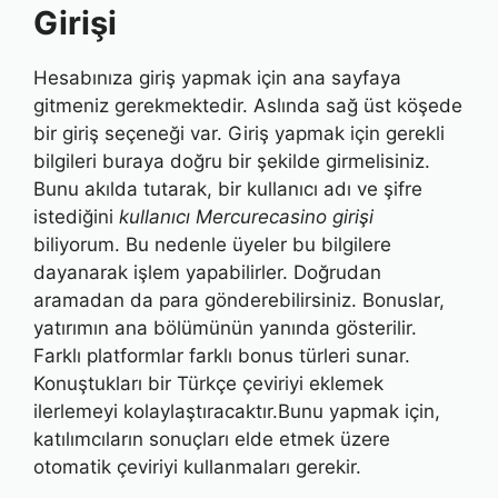
Girişi
Hesabınıza giriş yapmak için ana sayfaya
gitmeniz gerekmektedir. Aslında sağ üst köşede
bir giriş seçeneği var. Giriş yapmak için gerekli
bilgileri buraya doğru bir şekilde girmelisiniz.
Bunu akılda tutarak, bir kullanıcı adı ve şifre
istediğini
kullanıcı Mercurecasino girişi
biliyorum. Bu nedenle üyeler bu bilgilere
dayanarak işlem yapabilirler. Doğrudan
aramadan da para gönderebilirsiniz. Bonuslar,
yatırımın ana bölümünün yanında gösterilir.
Farklı platformlar farklı bonus türleri sunar.
Konuştukları bir Türkçe çeviriyi eklemek
ilerlemeyi kolaylaştıracaktır.Bunu yapmak için,
katılımcıların sonuçları elde etmek üzere
otomatik çeviriyi kullanmaları gerekir.