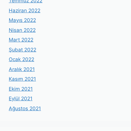
Temmuz 2022
Haziran 2022
Mayıs 2022
Nisan 2022
Mart 2022
Şubat 2022
Ocak 2022
Aralık 2021
Kasım 2021
Ekim 2021
Eylül 2021
Ağustos 2021