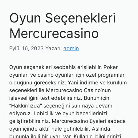
Oyun Seçenekleri
Mercurecasino
Eylül 16, 2023
Yazarı:
admin
Oyun seçenekleri seobahis erişilebilir. Poker
oyunları ve casino oyunları için özel programlar
olduğunu göreceksiniz. Yani indirme ve kurulum
seçenekleri ile Mercurecasino Casino’nun
işlevselliğini test edebilirsiniz. Bunun için
“Hakkımızda” seçeneğini sunmaya devam
ediyoruz. Lobicilik ve oyun becerilerinizi
geliştirebilirsiniz. Mercurecasino üyeleri sadece
oyun içinde aktif hale getirilebilir. Aslında
bununla ilgili bir uyarı var. Kullanıcı bilgilerinizi