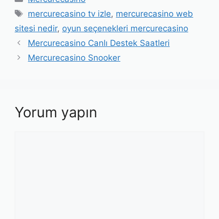
Etiketler
mercurecasino tv izle
,
mercurecasino web
sitesi nedir
,
oyun seçenekleri mercurecasino
Mercurecasino Canlı Destek Saatleri
Mercurecasino Snooker
Yorum yapın
Yorum