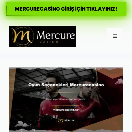
MERCURECASİNO GİRİŞ İÇİN TIKLAYINIZ!
İçeriğe
atla
Menü