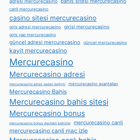
bahis sitesi mercurecasino
adresi mercurecasino
canli mercurecasino
casino sitesi mercurecasino
girisi mercurecasino
giris adresi mercurecasino
giris yap mercurecasino
güncel adresi mercurecasino
güncel mercurecasino
kayit mercurecasino
Mercurecasino
Mercurecasino adresi
mercurecasino avantajları
mercurecasino adres neden değişti
Mercurecasino Bahis
Mercurecasino bahis sitesi
Mercurecasino bonus
mercurecasino canli
mercurecasino bonus destekli bahisler
mercurecasino canli maç izle