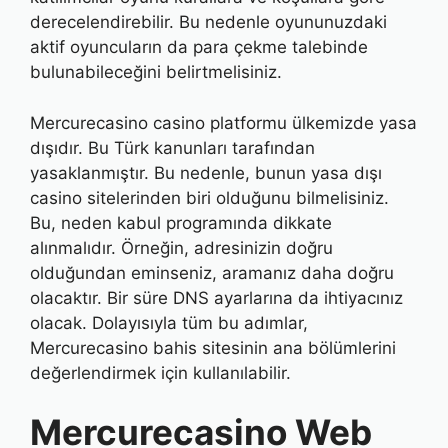
derecelendirebilir. Bu nedenle oyununuzdaki
aktif oyuncuların da para çekme talebinde
bulunabileceğini belirtmelisiniz.
Mercurecasino casino platformu ülkemizde yasa
dışıdır. Bu Türk kanunları tarafından
yasaklanmıştır. Bu nedenle, bunun yasa dışı
casino sitelerinden biri olduğunu bilmelisiniz.
Bu, neden kabul programında dikkate
alınmalıdır. Örneğin, adresinizin doğru
olduğundan eminseniz, aramanız daha doğru
olacaktır. Bir süre DNS ayarlarına da ihtiyacınız
olacak. Dolayısıyla tüm bu adımlar,
Mercurecasino bahis sitesinin ana bölümlerini
değerlendirmek için kullanılabilir.
Mercurecasino Web