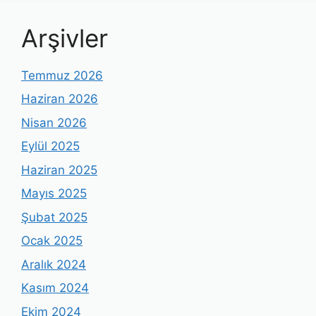
Arşivler
Temmuz 2026
Haziran 2026
Nisan 2026
Eylül 2025
Haziran 2025
Mayıs 2025
Şubat 2025
Ocak 2025
Aralık 2024
Kasım 2024
Ekim 2024