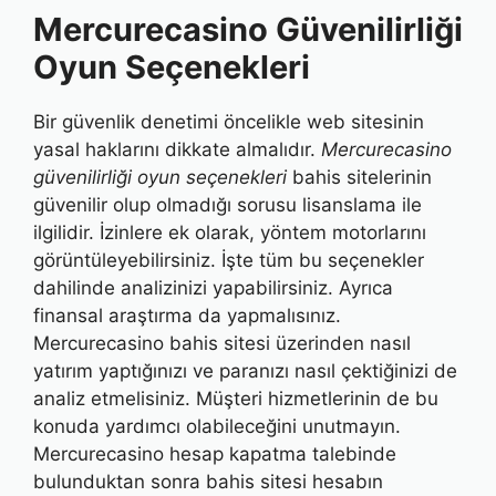
Mercurecasino Güvenilirliği
Oyun Seçenekleri
Bir güvenlik denetimi öncelikle web sitesinin
yasal haklarını dikkate almalıdır.
Mercurecasino
güvenilirliği oyun seçenekleri
bahis sitelerinin
güvenilir olup olmadığı sorusu lisanslama ile
ilgilidir. İzinlere ek olarak, yöntem motorlarını
görüntüleyebilirsiniz. İşte tüm bu seçenekler
dahilinde analizinizi yapabilirsiniz. Ayrıca
finansal araştırma da yapmalısınız.
Mercurecasino bahis sitesi üzerinden nasıl
yatırım yaptığınızı ve paranızı nasıl çektiğinizi de
analiz etmelisiniz. Müşteri hizmetlerinin de bu
konuda yardımcı olabileceğini unutmayın.
Mercurecasino hesap kapatma talebinde
bulunduktan sonra bahis sitesi hesabın