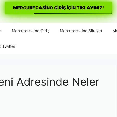
MERCURECASİNO GİRİŞ İÇİN TIKLAYINIZ!
o
Mercurecasino Giriş
Mercurecasino Şikayet
Me
 Twitter
eni Adresinde Neler