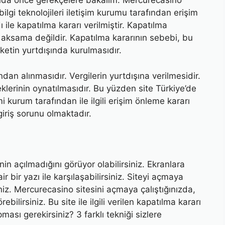
nda önce gerekçelere bakalım. Mercurecasino
bilgi teknolojileri iletişim kurumu tarafından erişim
ile kapatılma kararı verilmiştir. Kapatılma
 aksama değildir. Kapatılma kararının sebebi, bu
ketin yurtdışında kurulmasıdır.
ndan alınmasıdır. Vergilerin yurtdışına verilmesidir.
eklerinin oynatılmasıdır. Bu yüzden site Türkiye’de
i kurum tarafından ile ilgili erişim önleme kararı
giriş sorunu olmaktadır.
in açılmadığını görüyor olabilirsiniz. Ekranlara
r bir yazı ile karşılaşabilirsiniz. Siteyi açmaya
niz. Mercurecasino sitesini açmaya çalıştığınızda,
bilirsiniz. Bu site ile ilgili verilen kapatılma kararı
sı gerekirsiniz? 3 farklı tekniği sizlere