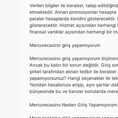
Verilen bilgiler ile beraber, talep edildiğ
etmektedir. Alınan promosyonlar hesapta 
paralar hesaplarda kendini gösterecektir. 
gösterecektir. Hizmet açısından herhangi 
finansal varlıklar açısından herhangi bir
Mercurecasino giriş yapamıyorum
Mercurecasino giriş yapamıyorum biçiminde
Ancak bu kalıcı bir sorun değildir. Giriş 
şirket tarafından alınan tedbir ile beraber
yapamıyorsunuz? Hangi seçenekler ile tekrar
Yeniden hesabınıza erişip, aynı şartlar d
bünyesinde bu ve benzer konularda merak e
Mercurecasino Neden Giriş Yapamıyorum