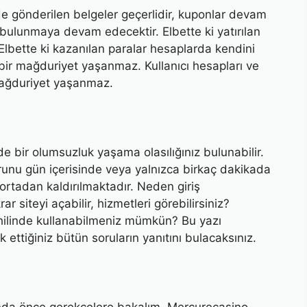
inde gönderilen belgeler geçerlidir, kuponlar devam
bulunmaya devam edecektir. Elbette ki yatırılan
Elbette ki kazanılan paralar hesaplarda kendini
bir mağduriyet yaşanmaz. Kullanıcı hesapları ve
 mağduriyet yaşanmaz.
 bir olumsuzluk yaşama olasılığınız bulunabilir.
sorunu gün içerisinde veya yalnızca birkaç dakikada
 ortadan kaldırılmaktadır. Neden giriş
 siteyi açabilir, hizmetleri görebilirsiniz?
ahilinde kullanabilmeniz mümkün? Bu yazı
ttiğiniz bütün soruların yanıtını bulacaksınız.