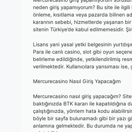
Mercurecasino giriş yapamıyorum sorusu
neden giriş yapamıyorum? Bu site ile ilgili 
önleme, kısıtlama veya pazarda bilinen adı 
kararının sebebi, hizmetlerde yaşanan bir
sitenin Türkiye’de kabul edilmemesidir. Şir
Lisans yani yasal yetki belgesinin yurtdışı
Para ile canlı casino, slot gibi oyun seçen
belirleme edildiğinde, yetkilendirilmiş resm
verilmektedir. Kullanıcılara yansıması ise, 
Mercurecasino Nasıl Giriş Yapacağım
Mercurecasino nasıl giriş yapacağım? Siten
baktığınızda BTK kararı ile kapatıldığına dai
çalıştığınızda, yöntem hata kodu alabilirsi
böyle bir sayfa bulunamadı gibi bir yazı göre
anlamına gelmektedir. Bu durumda ne yapma