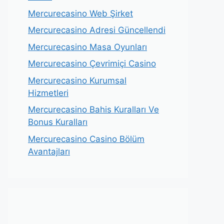
Mercurecasino Web Şirket
Mercurecasino Adresi Güncellendi
Mercurecasino Masa Oyunları
Mercurecasino Çevrimiçi Casino
Mercurecasino Kurumsal
Hizmetleri
Mercurecasino Bahis Kuralları Ve
Bonus Kuralları
Mercurecasino Casino Bölüm
Avantajları