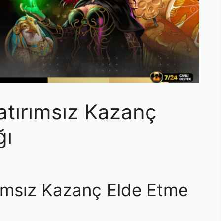
atırımsız Kazanç
ğı
ımsız Kazanç Elde Etme