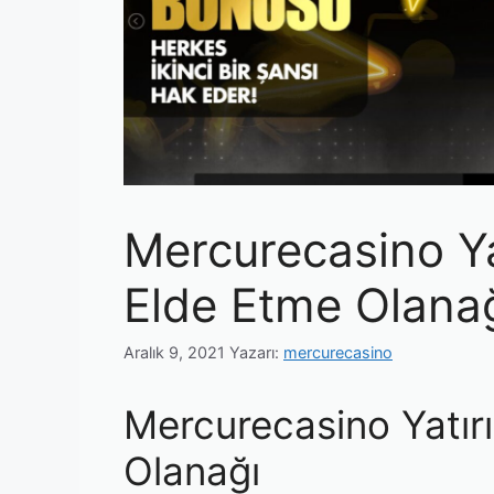
Mercurecasino Y
Elde Etme Olana
Aralık 9, 2021
Yazarı:
mercurecasino
Mercurecasino Yatır
Olanağı