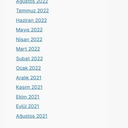
Ağustos 2022
Temmuz 2022
Haziran 2022
Mayıs 2022
Nisan 2022
Mart 2022
Şubat 2022
Ocak 2022
Aralık 2021
Kasım 2021
Ekim 2021
Eylül 2021
Ağustos 2021