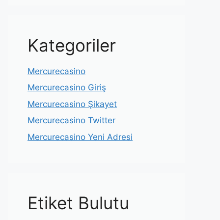
Kategoriler
Mercurecasino
Mercurecasino Giriş
Mercurecasino Şikayet
Mercurecasino Twitter
Mercurecasino Yeni Adresi
Etiket Bulutu