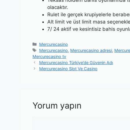
olacaktır.
Rulet ile gerçek krupiyelerle berab
Alt limit ve üst limit masa seçenekl
7/ 24 aktif ve kesintisiz bahis oyun
Kategoriler
Mercurecasino
Etiketler
Mercurecasino
,
Mercurecasino adresi
,
Mercure
Mercurecasino tv
Mercurecasino Türkiye’de Güvenin Adı
Mercurecasino Slot Ve Casino
Yorum yapın
Yorum