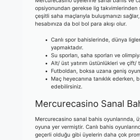
Mercurecasino üyelerine sanal bahis ve c
opsiyonundan gerekse lig takvimlerinden su
çeşitli saha maçlarıyla buluşmanızı sağlar
hesabınıza da bol bol para akışı olur.
Canlı spor bahislerinde, dünya ligler
yapmaktadır.
Su sporları, saha sporları ve olimpi
Alt/ üst yatırım üstünlükleri ve çif
Futboldan, boksa uzana geniş oyun a
Maç heyecanına tanıklık ederken, ba
edebilirsiniz.
Mercurecasino Sanal Bah
Mercurecasino sanal bahis oyunlarında, üy
oyuna yer vermiştir. Canlı bahis oyunların
geçerli olduğu gibi üyelerin daha çok pro