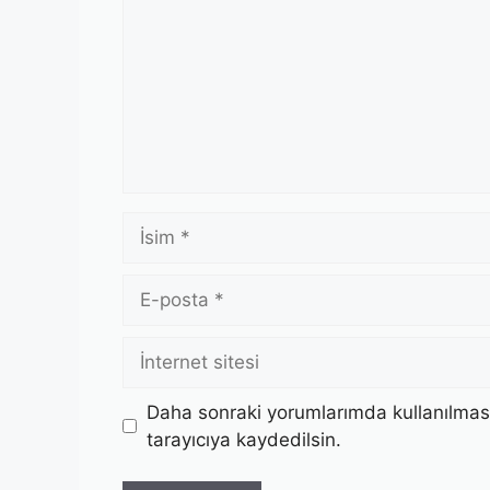
İsim
E-
posta
İnternet
sitesi
Daha sonraki yorumlarımda kullanılması
tarayıcıya kaydedilsin.