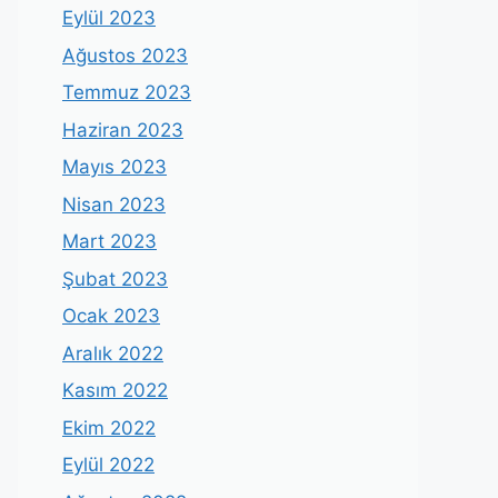
Eylül 2023
Ağustos 2023
Temmuz 2023
Haziran 2023
Mayıs 2023
Nisan 2023
Mart 2023
Şubat 2023
Ocak 2023
Aralık 2022
Kasım 2022
Ekim 2022
Eylül 2022