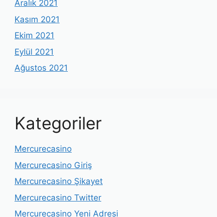
Aralık 2021
Kasım 2021
Ekim 2021
Eylül 2021
Ağustos 2021
Kategoriler
Mercurecasino
Mercurecasino Giriş
Mercurecasino Şikayet
Mercurecasino Twitter
Mercurecasino Yeni Adresi