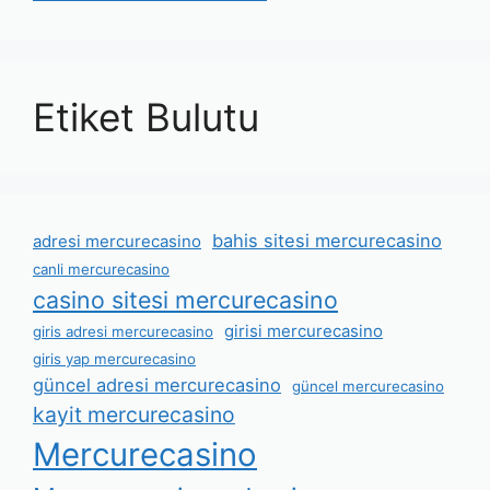
Etiket Bulutu
bahis sitesi mercurecasino
adresi mercurecasino
canli mercurecasino
casino sitesi mercurecasino
girisi mercurecasino
giris adresi mercurecasino
giris yap mercurecasino
güncel adresi mercurecasino
güncel mercurecasino
kayit mercurecasino
Mercurecasino