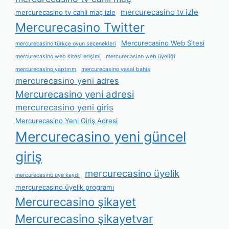
mercurecasino tv izle
mercurecasino tv canli maç izle
Mercurecasino Twitter
Mercurecasino Web Sitesi
mercurecasino türkçe oyun seçenekleri
mercurecasino web sitesi erişimi
mercurecasino web üyeliği
mercurecasino yaptırım
mercurecasino yasal bahis
mercurecasino yeni adres
Mercurecasino yeni adresi
mercurecasino yeni giris
Mercurecasino Yeni Giriş Adresi
Mercurecasino yeni güncel
giriş
mercurecasino üyelik
mercurecasino üye kaydı
mercurecasino üyelik programı
Mercurecasino şikayet
Mercurecasino şikayetvar