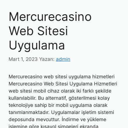
Mercurecasino
Web Sitesi
Uygulama
Mart 1, 2023
Yazarı:
admin
Mercurecasino web sitesi uygulama hizmetleri
Mercurecasino Web Sitesi Uygulama Hizmetleri
web sitesi mobil cihaz olarak iki farklı şekilde
kullanılabilir. Bu alternatif, gösterilmesi kolay
teknolojiye sahip bir mobil uygulama olarak
tanımlanmaktadır. Uygulamalar işletim sistemi
deposunda mevcuttur. İndirme ve yükleme
işlemine göre kısayol simgeleri ekranda