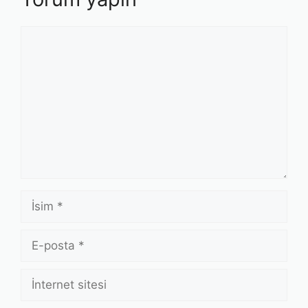
Yorum
İsim
E-
posta
İnternet
sitesi