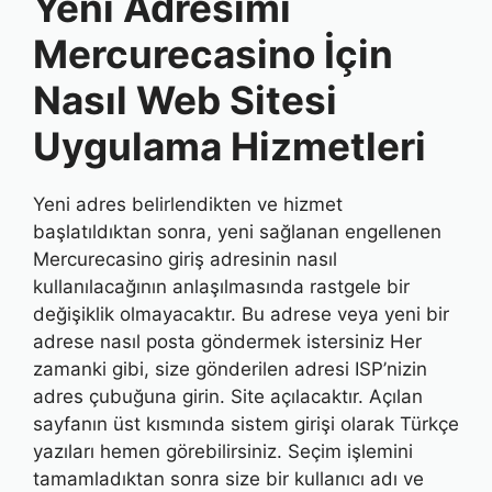
Yeni Adresimi
Mercurecasino İçin
Nasıl Web Sitesi
Uygulama Hizmetleri
Yeni adres belirlendikten ve hizmet
başlatıldıktan sonra, yeni sağlanan engellenen
Mercurecasino giriş adresinin nasıl
kullanılacağının anlaşılmasında rastgele bir
değişiklik olmayacaktır. Bu adrese veya yeni bir
adrese nasıl posta göndermek istersiniz Her
zamanki gibi, size gönderilen adresi ISP’nizin
adres çubuğuna girin. Site açılacaktır. Açılan
sayfanın üst kısmında sistem girişi olarak Türkçe
yazıları hemen görebilirsiniz. Seçim işlemini
tamamladıktan sonra size bir kullanıcı adı ve