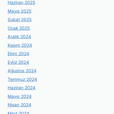
Haziran 2025
Mayıs 2025
Şubat 2025
Ocak 2025
Aralık 2024
Kasım 2024
Ekim 2024
Eylül 2024
Ağustos 2024
Temmuz 2024
Haziran 2024
Mayıs 2024
Nisan 2024
Mart 2024