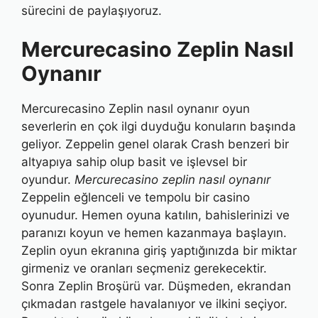
sürecini de paylaşıyoruz.
Mercurecasino Zeplin Nasıl
Oynanır
Mercurecasino Zeplin nasıl oynanır oyun
severlerin en çok ilgi duyduğu konuların başında
geliyor. Zeppelin genel olarak Crash benzeri bir
altyapıya sahip olup basit ve işlevsel bir
oyundur.
Mercurecasino zeplin nasıl oynanır
Zeppelin eğlenceli ve tempolu bir casino
oyunudur. Hemen oyuna katılın, bahislerinizi ve
paranızı koyun ve hemen kazanmaya başlayın.
Zeplin oyun ekranına giriş yaptığınızda bir miktar
girmeniz ve oranları seçmeniz gerekecektir.
Sonra Zeplin Broşürü var. Düşmeden, ekrandan
çıkmadan rastgele havalanıyor ve ilkini seçiyor.