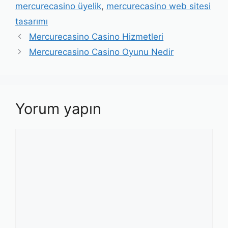
mercurecasino üyelik
,
mercurecasino web sitesi
tasarımı
Mercurecasino Casino Hizmetleri
Mercurecasino Casino Oyunu Nedir
Yorum yapın
Yorum