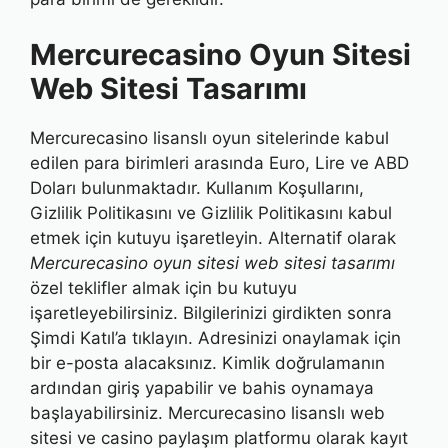
Mercurecasino Oyun Sitesi
Web Sitesi Tasarımı
Mercurecasino lisanslı oyun sitelerinde kabul
edilen para birimleri arasında Euro, Lire ve ABD
Doları bulunmaktadır. Kullanım Koşullarını,
Gizlilik Politikasını ve Gizlilik Politikasını kabul
etmek için kutuyu işaretleyin. Alternatif olarak
Mercurecasino oyun sitesi web sitesi tasarımı
özel teklifler almak için bu kutuyu
işaretleyebilirsiniz. Bilgilerinizi girdikten sonra
Şimdi Katıl’a tıklayın. Adresinizi onaylamak için
bir e-posta alacaksınız. Kimlik doğrulamanın
ardından giriş yapabilir ve bahis oynamaya
başlayabilirsiniz. Mercurecasino lisanslı web
sitesi ve casino paylaşım platformu olarak kayıt