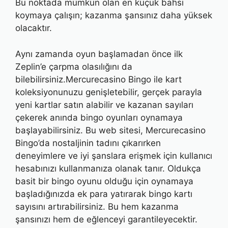
Bu noktada mümkün olan en küçük bahsi
koymaya çalışın; kazanma şansınız daha yüksek
olacaktır.
Aynı zamanda oyun başlamadan önce ilk
Zeplin’e çarpma olasılığını da
bilebilirsiniz.Mercurecasino Bingo ile kart
koleksiyonunuzu genişletebilir, gerçek parayla
yeni kartlar satın alabilir ve kazanan sayıları
çekerek anında bingo oyunları oynamaya
başlayabilirsiniz. Bu web sitesi, Mercurecasino
Bingo’da nostaljinin tadını çıkarırken
deneyimlere ve iyi şanslara erişmek için kullanıcı
hesabınızı kullanmanıza olanak tanır. Oldukça
basit bir bingo oyunu olduğu için oynamaya
başladığınızda ek para yatırarak bingo kartı
sayısını artırabilirsiniz. Bu hem kazanma
şansınızı hem de eğlenceyi garantileyecektir.