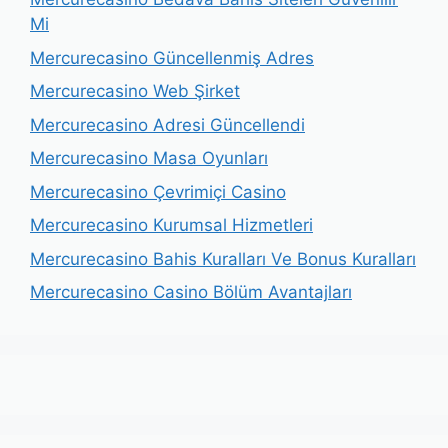
Mi
Mercurecasino Güncellenmiş Adres
Mercurecasino Web Şirket
Mercurecasino Adresi Güncellendi
Mercurecasino Masa Oyunları
Mercurecasino Çevrimiçi Casino
Mercurecasino Kurumsal Hizmetleri
Mercurecasino Bahis Kuralları Ve Bonus Kuralları
Mercurecasino Casino Bölüm Avantajları