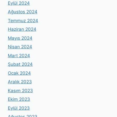
Eylül 2024
Ağustos 2024
Temmuz 2024
Haziran 2024
Mayıs 2024
Nisan 2024
Mart 2024
Şubat 2024
Ocak 2024
Aralık 2023
Kasım 2023
Ekim 2023
Eylül 2023
Ağustos 2023