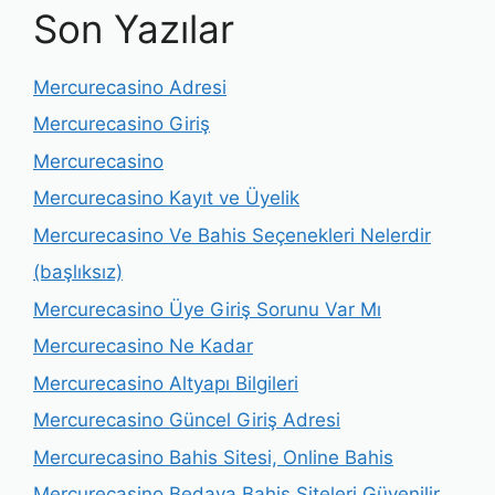
Son Yazılar
Mercurecasino Adresi
Mercurecasino Giriş
Mercurecasino
Mercurecasino Kayıt ve Üyelik
Mercurecasino Ve Bahis Seçenekleri Nelerdir
(başlıksız)
Mercurecasino Üye Giriş Sorunu Var Mı
Mercurecasino Ne Kadar
Mercurecasino Altyapı Bilgileri
Mercurecasino Güncel Giriş Adresi
Mercurecasino Bahis Sitesi, Online Bahis
Mercurecasino Bedava Bahis Siteleri Güvenilir