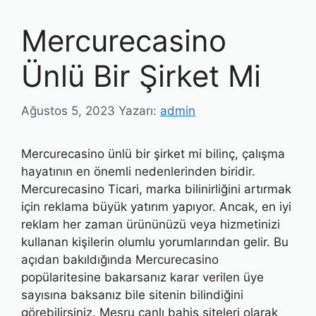
Mercurecasino
Ünlü Bir Şirket Mi
Ağustos 5, 2023
Yazarı:
admin
Mercurecasino ünlü bir şirket mi bilinç, çalışma
hayatının en önemli nedenlerinden biridir.
Mercurecasino Ticari, marka bilinirliğini artırmak
için reklama büyük yatırım yapıyor. Ancak, en iyi
reklam her zaman ürününüzü veya hizmetinizi
kullanan kişilerin olumlu yorumlarından gelir. Bu
açıdan bakıldığında Mercurecasino
popülaritesine bakarsanız karar verilen üye
sayısına baksanız bile sitenin bilindiğini
görebilirsiniz. Meşru canlı bahis siteleri olarak