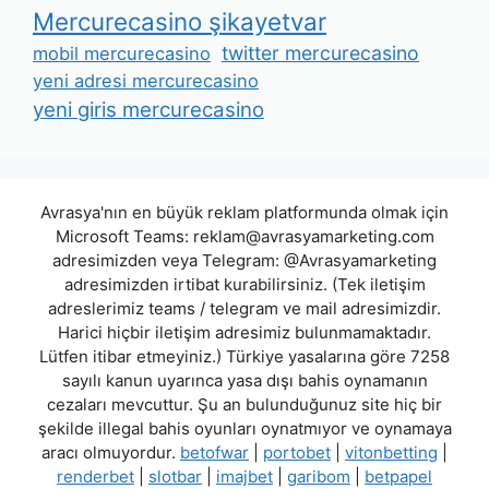
Mercurecasino şikayetvar
twitter mercurecasino
mobil mercurecasino
yeni adresi mercurecasino
yeni giris mercurecasino
Avrasya'nın en büyük reklam platformunda olmak için
Microsoft Teams:
reklam@avrasyamarketing.com
adresimizden veya Telegram: @Avrasyamarketing
adresimizden irtibat kurabilirsiniz. (Tek iletişim
adreslerimiz teams / telegram ve mail adresimizdir.
Harici hiçbir iletişim adresimiz bulunmamaktadır.
Lütfen itibar etmeyiniz.) Türkiye yasalarına göre 7258
sayılı kanun uyarınca yasa dışı bahis oynamanın
cezaları mevcuttur. Şu an bulunduğunuz site hiç bir
şekilde illegal bahis oyunları oynatmıyor ve oynamaya
aracı olmuyordur.
betofwar
|
portobet
|
vitonbetting
|
renderbet
|
slotbar
|
imajbet
|
garibom
|
betpapel