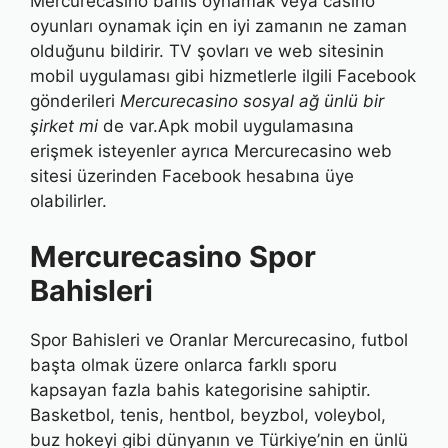
Mercurecasino bahis oynamak veya casino
oyunları oynamak için en iyi zamanın ne zaman
olduğunu bildirir. TV şovları ve web sitesinin
mobil uygulaması gibi hizmetlerle ilgili Facebook
gönderileri
Mercurecasino sosyal ağ ünlü bir
şirket mi
de var.Apk mobil uygulamasına
erişmek isteyenler ayrıca Mercurecasino web
sitesi üzerinden Facebook hesabına üye
olabilirler.
Mercurecasino Spor
Bahisleri
Spor Bahisleri ve Oranlar Mercurecasino, futbol
başta olmak üzere onlarca farklı sporu
kapsayan fazla bahis kategorisine sahiptir.
Basketbol, ​​tenis, hentbol, ​​beyzbol, voleybol,
buz hokeyi gibi dünyanın ve Türkiye’nin en ünlü