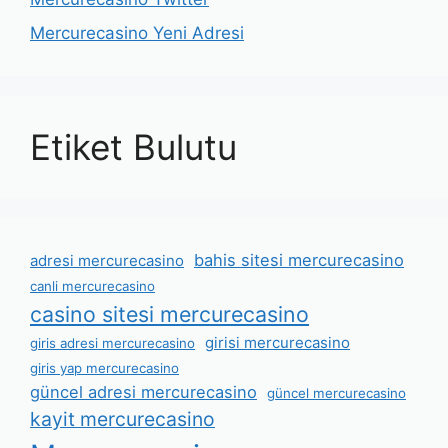
Mercurecasino Yeni Adresi
Etiket Bulutu
bahis sitesi mercurecasino
adresi mercurecasino
canli mercurecasino
casino sitesi mercurecasino
girisi mercurecasino
giris adresi mercurecasino
giris yap mercurecasino
güncel adresi mercurecasino
güncel mercurecasino
kayit mercurecasino