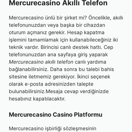
Mercurecasino Akıllı Telefon
Mercurecasino ünlü bir şirket mi? Öncelikle, akıllı
telefonunuzdan veya başka bir cihazdan
oturum açmanız gerekir. Hesap kapatma
işlemini tamamlamak için kullanabileceğiniz iki
teknik vardır. Birincisi canlı destek hattı. Cep
telefonunuzdan ana sayfaya giriş yaparak
Mercurecasino akıllı telefon
canlı yardıma
bağlanabilirsiniz. Daha sonra bu talebi bahis
sitesine iletmemiz gerekiyor. İkinci seçenek
olarak e-posta adresinizden talepte
bulunabilirsiniz.Mesaja cevap verdiğinizde
hesabınız kapatılacaktır.
Mercurecasino Casino Platformu
Mercurecasino işbirliği sözleşmesinin