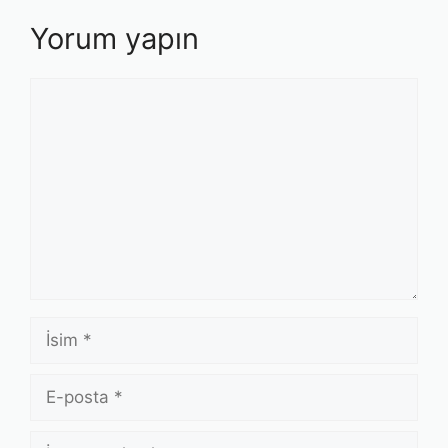
Yorum yapın
Yorum
İsim
E-
posta
İnternet