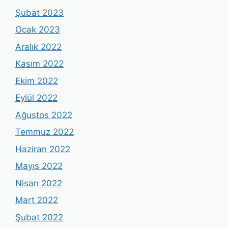
Şubat 2023
Ocak 2023
Aralık 2022
Kasım 2022
Ekim 2022
Eylül 2022
Ağustos 2022
Temmuz 2022
Haziran 2022
Mayıs 2022
Nisan 2022
Mart 2022
Şubat 2022