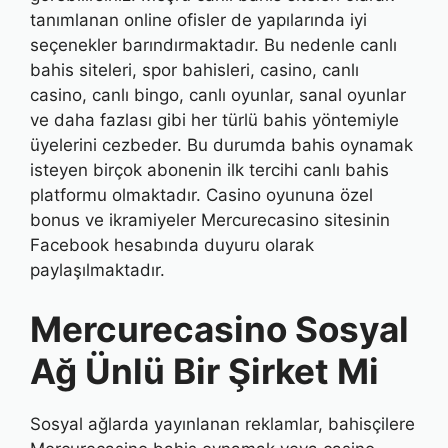
tanımlanan online ofisler de yapılarında iyi
seçenekler barındırmaktadır. Bu nedenle canlı
bahis siteleri, spor bahisleri, casino, canlı
casino, canlı bingo, canlı oyunlar, sanal oyunlar
ve daha fazlası gibi her türlü bahis yöntemiyle
üyelerini cezbeder. Bu durumda bahis oynamak
isteyen birçok abonenin ilk tercihi canlı bahis
platformu olmaktadır. Casino oyununa özel
bonus ve ikramiyeler Mercurecasino sitesinin
Facebook hesabında duyuru olarak
paylaşılmaktadır.
Mercurecasino Sosyal
Ağ Ünlü Bir Şirket Mi
Sosyal ağlarda yayınlanan reklamlar, bahisçilere