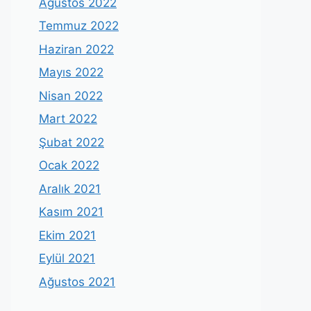
Ağustos 2022
Temmuz 2022
Haziran 2022
Mayıs 2022
Nisan 2022
Mart 2022
Şubat 2022
Ocak 2022
Aralık 2021
Kasım 2021
Ekim 2021
Eylül 2021
Ağustos 2021