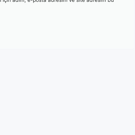
 için adım, e-posta adresim ve site adresim bu