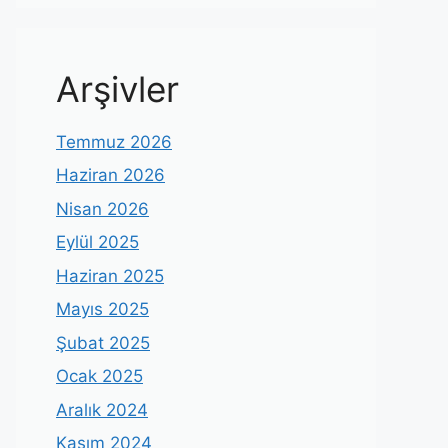
Arşivler
Temmuz 2026
Haziran 2026
Nisan 2026
Eylül 2025
Haziran 2025
Mayıs 2025
Şubat 2025
Ocak 2025
Aralık 2024
Kasım 2024