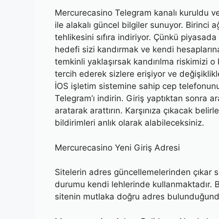
Mercurecasino Telegram kanalı kuruldu ve 
ile alakalı güncel bilgiler sunuyor. Birinci
tehlikesini sıfıra indiriyor. Çünkü piyasad
hedefi sizi kandırmak ve kendi hesapların
temkinli yaklaşırsak kandırılma riskimizi o 
tercih ederek sizlere erişiyor ve değişikl
İOS işletim sistemine sahip cep telefonu
Telegram’ı indirin. Giriş yaptıktan sonra 
aratarak arattırın. Karşınıza çıkacak belir
bildirimleri anlık olarak alabileceksiniz.
Mercurecasino Yeni Giriş Adresi
Sitelerin adres güncellemelerinden çıkar 
durumu kendi lehlerinde kullanmaktadır. B
sitenin mutlaka doğru adres bulunduğunda