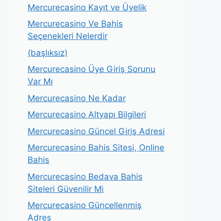
Mercurecasino Kayıt ve Üyelik
Mercurecasino Ve Bahis
Seçenekleri Nelerdir
(başlıksız)
Mercurecasino Üye Giriş Sorunu
Var Mı
Mercurecasino Ne Kadar
Mercurecasino Altyapı Bilgileri
Mercurecasino Güncel Giriş Adresi
Mercurecasino Bahis Sitesi, Online
Bahis
Mercurecasino Bedava Bahis
Siteleri Güvenilir Mi
Mercurecasino Güncellenmiş
Adres