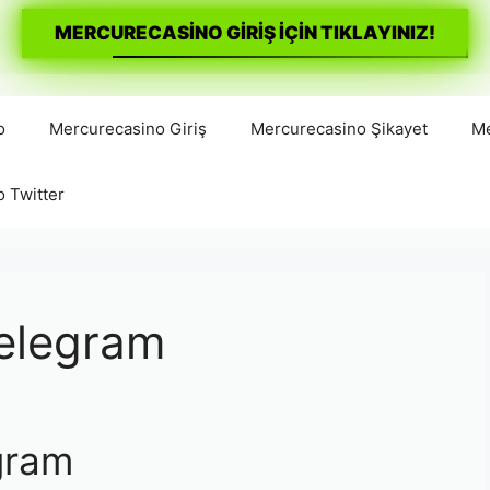
MERCURECASİNO GİRİŞ İÇİN TIKLAYINIZ!
o
Mercurecasino Giriş
Mercurecasino Şikayet
Me
 Twitter
elegram
gram