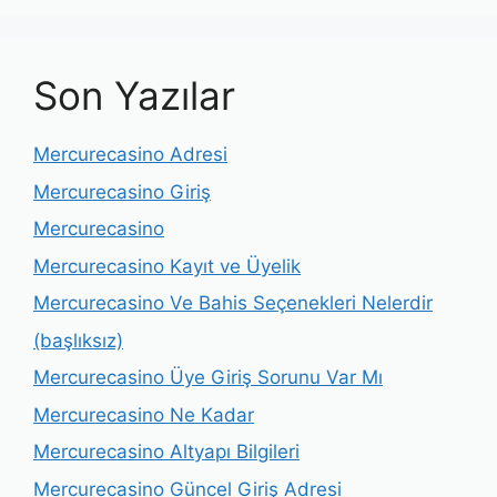
Son Yazılar
Mercurecasino Adresi
Mercurecasino Giriş
Mercurecasino
Mercurecasino Kayıt ve Üyelik
Mercurecasino Ve Bahis Seçenekleri Nelerdir
(başlıksız)
Mercurecasino Üye Giriş Sorunu Var Mı
Mercurecasino Ne Kadar
Mercurecasino Altyapı Bilgileri
Mercurecasino Güncel Giriş Adresi