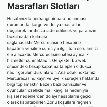
Masrafları Slotları
Hesabınızda herhangi bir para bulunması
durumunda, kargo ve dosya masrafları
düşülerek tarafınıza iade edilecek ve paranızın
bozulmadan kalması
sağlanacaktır.Mercurecasino hesabınızı
kapatma ve silme süreciyle ilgili tüm sorularınızı
ele alacaktır. Mercurecasino sitesi ayrıcalıklı
hizmetler sunmaktadır. Gerçekte, bu web
sitesindeki hesap kapatma talepleri oldukça
nadir görülen durumlardır. Ana odak noktamız
Mercurecasino kayıt ve üyelik süreçleri hakkında
bilgi toplamaktır. Bazen bazı bahisçiler ve
oyuncular, özellikle mali kaygılar nedeniyle
kişisel nedenlerden dolayı hesaplarını geçici
olarak kapatabilirler. Zorlu koşullara rağmen