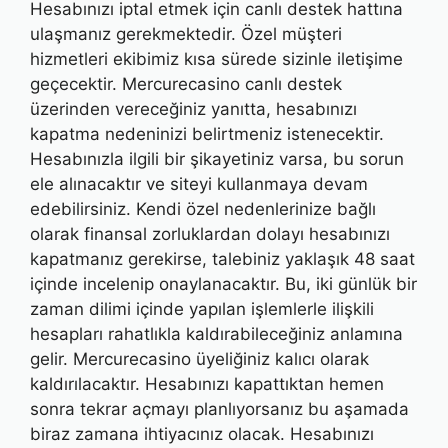
Hesabınızı iptal etmek için canlı destek hattına
ulaşmanız gerekmektedir. Özel müşteri
hizmetleri ekibimiz kısa sürede sizinle iletişime
geçecektir. Mercurecasino canlı destek
üzerinden vereceğiniz yanıtta, hesabınızı
kapatma nedeninizi belirtmeniz istenecektir.
Hesabınızla ilgili bir şikayetiniz varsa, bu sorun
ele alınacaktır ve siteyi kullanmaya devam
edebilirsiniz. Kendi özel nedenlerinize bağlı
olarak finansal zorluklardan dolayı hesabınızı
kapatmanız gerekirse, talebiniz yaklaşık 48 saat
içinde incelenip onaylanacaktır. Bu, iki günlük bir
zaman dilimi içinde yapılan işlemlerle ilişkili
hesapları rahatlıkla kaldırabileceğiniz anlamına
gelir. Mercurecasino üyeliğiniz kalıcı olarak
kaldırılacaktır. Hesabınızı kapattıktan hemen
sonra tekrar açmayı planlıyorsanız bu aşamada
biraz zamana ihtiyacınız olacak. Hesabınızı