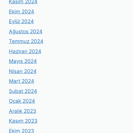
Kasım 2024
Ekim 2024
Eylül 2024
Ağustos 2024
Temmuz 2024
Haziran 2024
Mayıs 2024
Nisan 2024
Mart 2024
Şubat 2024
Ocak 2024
Aralık 2023
Kasım 2023
Ekim 2023