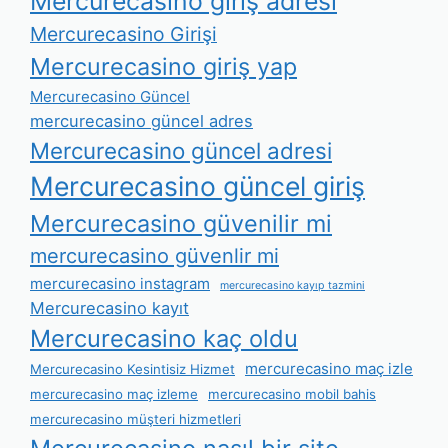
Mercurecasino giriş adresi
Mercurecasino Girişi
Mercurecasino giriş yap
Mercurecasino Güncel
mercurecasino güncel adres
Mercurecasino güncel adresi
Mercurecasino güncel giriş
Mercurecasino güvenilir mi
mercurecasino güvenlir mi
mercurecasino instagram
mercurecasino kayıp tazmini
Mercurecasino kayıt
Mercurecasino kaç oldu
mercurecasino maç izle
Mercurecasino Kesintisiz Hizmet
mercurecasino maç izleme
mercurecasino mobil bahis
mercurecasino müşteri hizmetleri