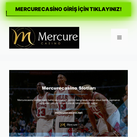
MERCURECASİNO GİRİŞ İÇİN TIKLAYINIZ!
İçeriğe
atla
Menü