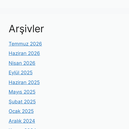
Arşivler
Temmuz 2026
Haziran 2026
Nisan 2026
Eylül 2025
Haziran 2025
Mayıs 2025
Şubat 2025
Ocak 2025
Aralık 2024