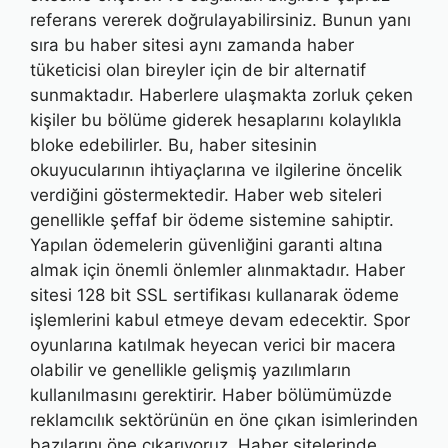
referans vererek doğrulayabilirsiniz. Bunun yanı
sıra bu haber sitesi aynı zamanda haber
tüketicisi olan bireyler için de bir alternatif
sunmaktadır. Haberlere ulaşmakta zorluk çeken
kişiler bu bölüme giderek hesaplarını kolaylıkla
bloke edebilirler. Bu, haber sitesinin
okuyucularının ihtiyaçlarına ve ilgilerine öncelik
verdiğini göstermektedir. Haber web siteleri
genellikle şeffaf bir ödeme sistemine sahiptir.
Yapılan ödemelerin güvenliğini garanti altına
almak için önemli önlemler alınmaktadır. Haber
sitesi 128 bit SSL sertifikası kullanarak ödeme
işlemlerini kabul etmeye devam edecektir. Spor
oyunlarına katılmak heyecan verici bir macera
olabilir ve genellikle gelişmiş yazılımların
kullanılmasını gerektirir. Haber bölümümüzde
reklamcılık sektörünün en öne çıkan isimlerinden
bazılarını öne çıkarıyoruz. Haber sitelerinde