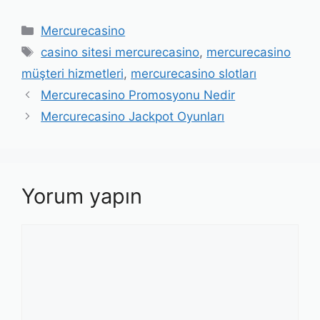
Kategoriler
Mercurecasino
Etiketler
casino sitesi mercurecasino
,
mercurecasino
müşteri hizmetleri
,
mercurecasino slotları
Mercurecasino Promosyonu Nedir
Mercurecasino Jackpot Oyunları
Yorum yapın
Yorum