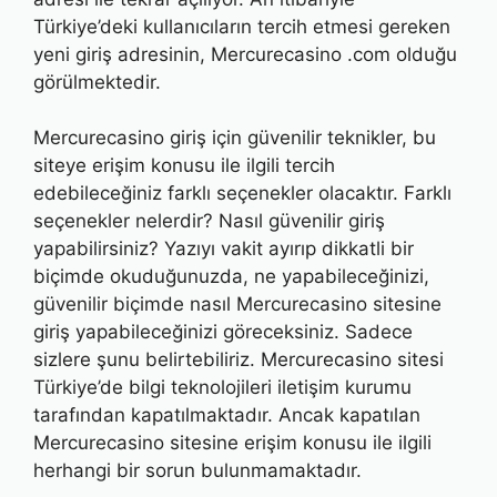
Türkiye’deki kullanıcıların tercih etmesi gereken
yeni giriş adresinin, Mercurecasino .com olduğu
görülmektedir.
Mercurecasino giriş için güvenilir teknikler, bu
siteye erişim konusu ile ilgili tercih
edebileceğiniz farklı seçenekler olacaktır. Farklı
seçenekler nelerdir? Nasıl güvenilir giriş
yapabilirsiniz? Yazıyı vakit ayırıp dikkatli bir
biçimde okuduğunuzda, ne yapabileceğinizi,
güvenilir biçimde nasıl Mercurecasino sitesine
giriş yapabileceğinizi göreceksiniz. Sadece
sizlere şunu belirtebiliriz. Mercurecasino sitesi
Türkiye’de bilgi teknolojileri iletişim kurumu
tarafından kapatılmaktadır. Ancak kapatılan
Mercurecasino sitesine erişim konusu ile ilgili
herhangi bir sorun bulunmamaktadır.