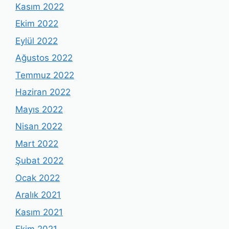
Kasım 2022
Ekim 2022
Eylül 2022
Ağustos 2022
Temmuz 2022
Haziran 2022
Mayıs 2022
Nisan 2022
Mart 2022
Şubat 2022
Ocak 2022
Aralık 2021
Kasım 2021