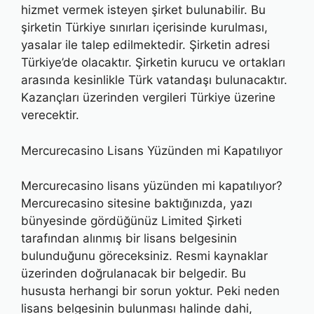
hizmet vermek isteyen şirket bulunabilir. Bu
şirketin Türkiye sınırları içerisinde kurulması,
yasalar ile talep edilmektedir. Şirketin adresi
Türkiye’de olacaktır. Şirketin kurucu ve ortakları
arasında kesinlikle Türk vatandaşı bulunacaktır.
Kazançları üzerinden vergileri Türkiye üzerine
verecektir.
Mercurecasino Lisans Yüzünden mi Kapatılıyor
Mercurecasino lisans yüzünden mi kapatılıyor?
Mercurecasino sitesine baktığınızda, yazı
bünyesinde gördüğünüz Limited Şirketi
tarafından alınmış bir lisans belgesinin
bulunduğunu göreceksiniz. Resmi kaynaklar
üzerinden doğrulanacak bir belgedir. Bu
hususta herhangi bir sorun yoktur. Peki neden
lisans belgesinin bulunması halinde dahi,