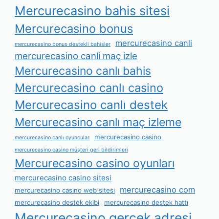
Mercurecasino bahis sitesi
Mercurecasino bonus
mercurecasino canli
mercurecasino bonus destekli bahisler
mercurecasino canli maç izle
Mercurecasino canlı bahis
Mercurecasino canlı casino
Mercurecasino canlı destek
Mercurecasino canlı maç izleme
mercurecasino casino
mercurecasino canlı oyuncular
mercurecasino casino müşteri geri bildirimleri
Mercurecasino casino oyunları
mercurecasino casino sitesi
mercurecasino com
mercurecasino casino web sitesi
mercurecasino destek ekibi
mercurecasino destek hattı
Mercurecasino gerçek adresi