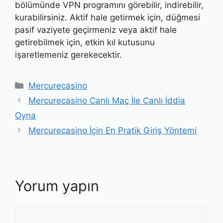
bölümünde VPN programını görebilir, indirebilir,
kurabilirsiniz. Aktif hale getirmek için, düğmesi
pasif vaziyete geçirmeniz veya aktif hale
getirebilmek için, etkin kıl kutusunu
işaretlemeniz gerekecektir.
Kategoriler
Mercurecasino
Mercurecasino Canlı Maç İle Canlı İddia
Oyna
Mercurecasino İçin En Pratik Giriş Yöntemi
Yorum yapın
Yorum