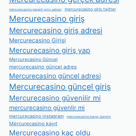
mercurecasino giris twitter
mercurecasino geçerli giriş adresi
Mercurecasino giriş
Mercurecasino giriş adresi
Mercurecasino Girişi
Mercurecasino giriş yap
Mercurecasino Güncel
mercurecasino güncel adres
Mercurecasino güncel adresi
Mercurecasino güncel giriş
Mercurecasino güvenilir mi
mercurecasino güvenlir mi
mercurecasino instagram
mercurecasino kayıp tazmini
Mercurecasino kayıt
Mercurecasino kaç oldu