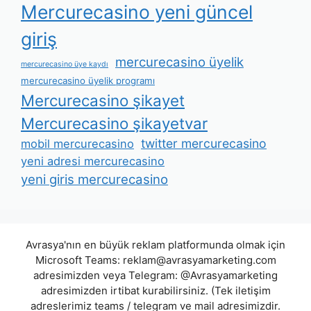
Mercurecasino yeni güncel
giriş
mercurecasino üyelik
mercurecasino üye kaydı
mercurecasino üyelik programı
Mercurecasino şikayet
Mercurecasino şikayetvar
twitter mercurecasino
mobil mercurecasino
yeni adresi mercurecasino
yeni giris mercurecasino
Avrasya'nın en büyük reklam platformunda olmak için
Microsoft Teams:
reklam@avrasyamarketing.com
adresimizden veya Telegram: @Avrasyamarketing
adresimizden irtibat kurabilirsiniz. (Tek iletişim
adreslerimiz teams / telegram ve mail adresimizdir.