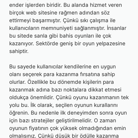
ender işlerden biridir. Bu alanda hizmet veren
birçok web sitesine rağmen adından söz
ettirmeyi başarmıştır. Çünkü sıkı çalışma ile
kullanıcıların memnuniyeti sağlanmıştır. İnsanlar
bu sitede sanla gibi bahis oyunları ile çok
kazanıyor. Sektörde geniş bir oyun yelpazesine
sahiptir.
Bu sayede kullanıcılar kendilerine en uygun
olanı seçerek para kazanma fırsatına sahip
olurlar. Özellikle bu dönemde kişilerin para
kazanmak adına bazı noktalara dikkat etmesi
oldukça önemlidir. Çünkü oyunu kazanmanın tek
yolu bu. İlk olarak, seçilen oyunun kurallarını
öğrenin. Bu nedenle ilk deneyimden sonra oyun
için bazı stratejiler geliştirilmelidir. O zaman
oyunun fiyatının çok yüksek olmadığından emin
olmalısınız. Çünkü düşük bir ödülle kazanma