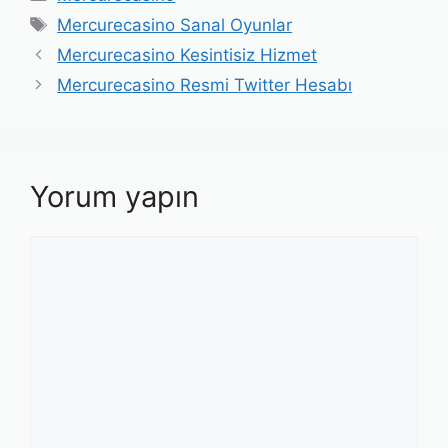
Etiketler
Mercurecasino Sanal Oyunlar
Mercurecasino Kesintisiz Hizmet
Mercurecasino Resmi Twitter Hesabı
Yorum yapın
Yorum