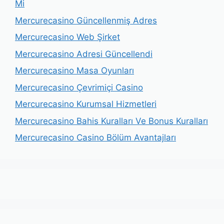
Mi
Mercurecasino Güncellenmiş Adres
Mercurecasino Web Şirket
Mercurecasino Adresi Güncellendi
Mercurecasino Masa Oyunları
Mercurecasino Çevrimiçi Casino
Mercurecasino Kurumsal Hizmetleri
Mercurecasino Bahis Kuralları Ve Bonus Kuralları
Mercurecasino Casino Bölüm Avantajları