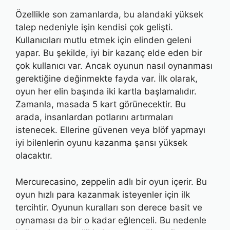
Özellikle son zamanlarda, bu alandaki yüksek
talep nedeniyle işin kendisi çok gelişti.
Kullanıcıları mutlu etmek için elinden geleni
yapar. Bu şekilde, iyi bir kazanç elde eden bir
çok kullanıcı var. Ancak oyunun nasıl oynanması
gerektiğine değinmekte fayda var. İlk olarak,
oyun her elin başında iki kartla başlamalıdır.
Zamanla, masada 5 kart görünecektir. Bu
arada, insanlardan potlarını artırmaları
istenecek. Ellerine güvenen veya blöf yapmayı
iyi bilenlerin oyunu kazanma şansı yüksek
olacaktır.
Mercurecasino, zeppelin adlı bir oyun içerir. Bu
oyun hızlı para kazanmak isteyenler için ilk
tercihtir. Oyunun kuralları son derece basit ve
oynaması da bir o kadar eğlenceli. Bu nedenle