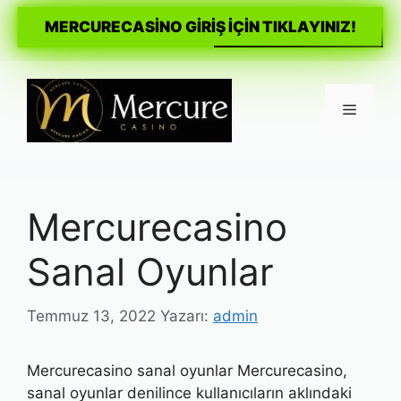
MERCURECASİNO GİRİŞ İÇİN TIKLAYINIZ!
İçeriğe
atla
Menü
Mercurecasino
Sanal Oyunlar
Temmuz 13, 2022
Yazarı:
admin
Mercurecasino sanal oyunlar Mercurecasino,
sanal oyunlar denilince kullanıcıların aklındaki