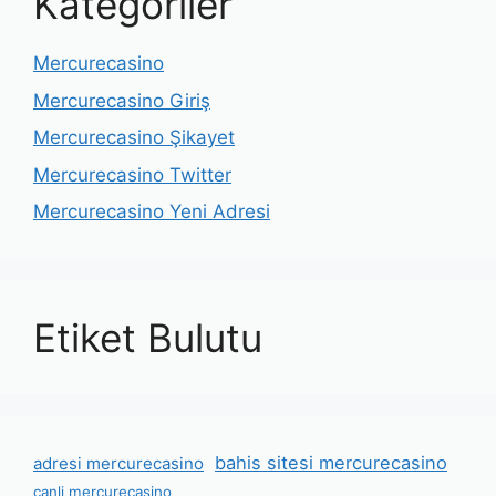
Kategoriler
Mercurecasino
Mercurecasino Giriş
Mercurecasino Şikayet
Mercurecasino Twitter
Mercurecasino Yeni Adresi
Etiket Bulutu
bahis sitesi mercurecasino
adresi mercurecasino
canli mercurecasino