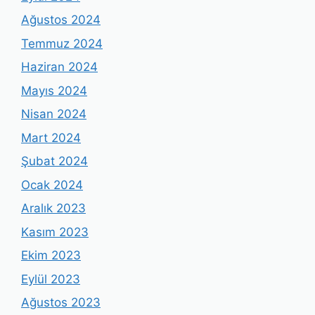
Ağustos 2024
Temmuz 2024
Haziran 2024
Mayıs 2024
Nisan 2024
Mart 2024
Şubat 2024
Ocak 2024
Aralık 2023
Kasım 2023
Ekim 2023
Eylül 2023
Ağustos 2023