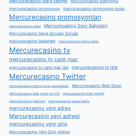
Mercurecasino para çekme
mercurecasino platformu
mercurecasino promosyon
mercurecasino promosyon kodu
Mercurecasino promosyonları
Mercurecasino Spor Bahisleri
mercurecasino sitesi
Mercurecasino Sıkça Sorulan Sorular
mercurecasino telegram
mercurecasino tenis bahis
Mercurecasino tv
mercurecasino tv canli maç
mercurecasino tv izle
mercurecasino tv canli maç izle
Mercurecasino Twitter
Mercurecasino Web Sitesi
mercurecasino türkçe oyun seçenekleri
mercurecasino web sitesi erişimi
mercurecasino web üyeliği
mercurecasino yaptırım
mercurecasino yasal bahis
mercurecasino yeni adres
Mercurecasino yeni adresi
mercurecasino yeni giris
Mercurecasino Yeni Giriş Adresi