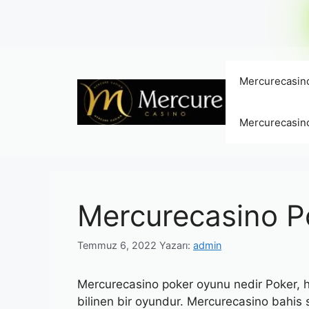
İçeriğe
atla
Mercurecasin
Mercurecasino
Mercurecasino P
Temmuz 6, 2022
Yazarı:
admin
Mercurecasino poker oyunu nedir Poker, h
bilinen bir oyundur. Mercurecasino bahis si