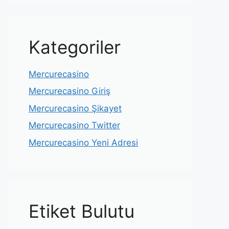
Kategoriler
Mercurecasino
Mercurecasino Giriş
Mercurecasino Şikayet
Mercurecasino Twitter
Mercurecasino Yeni Adresi
Etiket Bulutu