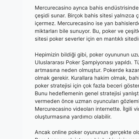
Mercurecasino ayrıca bahis endüstrisinde 
çeşidi sunar. Birçok bahis sitesi yalnızca 
içermez. Mercurecasino ise yan bahislerde
miktarları bile sunuyor. Bu, poker ve çeşi
sitesi poker severler için en mantıklı sitedi
Hepimizin bildiği gibi, poker oyununun uzu
Uluslararası Poker Şampiyonası yapıldı. T
artmasına neden olmuştur. Pokerde kazan
olmak gerekir. Kurallara hakim olmak, bahi
poker stratejisi için çok fazla beceri göster
Bunu hedeflemenin genel stratejisi yanlıştı
vermeden önce uzman oyuncuları gözlemle
Mercurecasino videoları internette. İlgili v
oluşturmasına yardımcı olabilir.
Ancak online poker oyununun gerçekte oldu