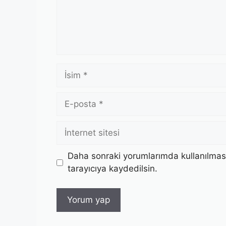
İsim
E-
posta
İnternet
sitesi
Daha sonraki yorumlarımda kullanılması
tarayıcıya kaydedilsin.