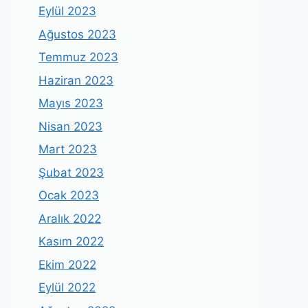
Eylül 2023
Ağustos 2023
Temmuz 2023
Haziran 2023
Mayıs 2023
Nisan 2023
Mart 2023
Şubat 2023
Ocak 2023
Aralık 2022
Kasım 2022
Ekim 2022
Eylül 2022