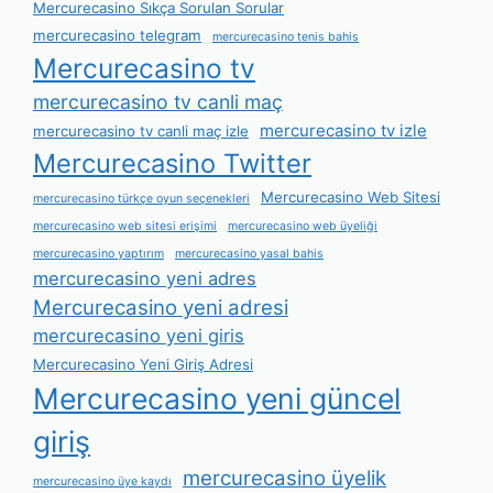
Mercurecasino Sıkça Sorulan Sorular
mercurecasino telegram
mercurecasino tenis bahis
Mercurecasino tv
mercurecasino tv canli maç
mercurecasino tv izle
mercurecasino tv canli maç izle
Mercurecasino Twitter
Mercurecasino Web Sitesi
mercurecasino türkçe oyun seçenekleri
mercurecasino web sitesi erişimi
mercurecasino web üyeliği
mercurecasino yaptırım
mercurecasino yasal bahis
mercurecasino yeni adres
Mercurecasino yeni adresi
mercurecasino yeni giris
Mercurecasino Yeni Giriş Adresi
Mercurecasino yeni güncel
giriş
mercurecasino üyelik
mercurecasino üye kaydı