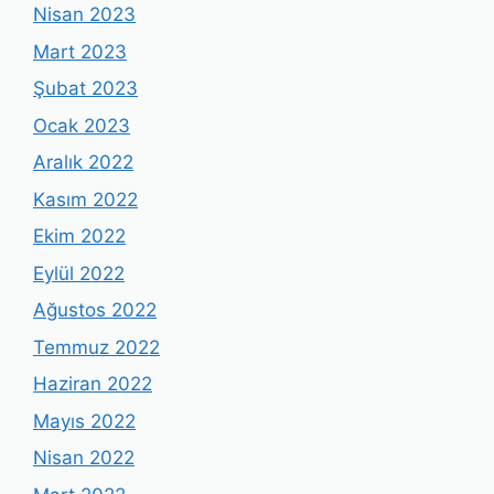
Nisan 2023
Mart 2023
Şubat 2023
Ocak 2023
Aralık 2022
Kasım 2022
Ekim 2022
Eylül 2022
Ağustos 2022
Temmuz 2022
Haziran 2022
Mayıs 2022
Nisan 2022