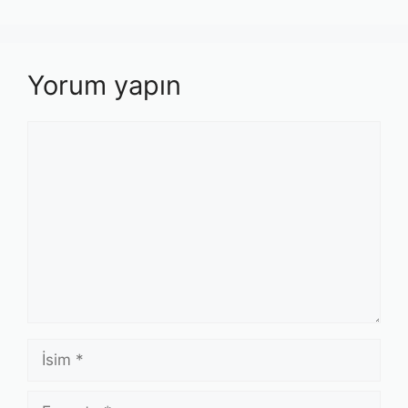
Yorum yapın
Yorum
İsim
E-