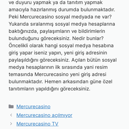
ve duyuru yapmak ya da tanıtım yapmak
amacıyla hazırlanmış durumda bulunmaktadır.
Peki Mercurecasino sosyal medyada ne var?
Yukarıda sıralanmış sosyal medya hesaplarına
baktığınızda, paylaşımların ve bildirimlerin
bulunduğunu göreceksiniz. Nedir bunlar?
Öncelikli olarak hangi sosyal medya hesabına
giriş yapar iseniz yapın, yeni giriş adresinin
paylaşıldığını göreceksiniz. Açılan bütün sosyal
medya hesaplarının ilk sırasında yani resim
temasında Mercurecasino yeni giriş adresi
bulunmaktadır. Hemen arkasından güne özel
tanıtımların yapıldığını göreceksiniz.
Kategoriler
Mercurecasino
Mercurecasino açılmıyor
Mercurecasino TV