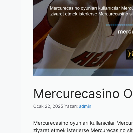
Mercurecasino O
Ocak 22, 2025
Yazarı:
admin
Mercurecasino oyunları kullanıcılar Mercur
ziyaret etmek isterlerse Mercurecasino si