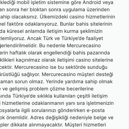
teklediği mobil işletim sistemine göre Android veya
ktan sonra her bloktan sonra uygulama üzerinden
ahip olacaksınız. Ülkemizdeki casino hizmetlerinin
mel faktöre odaklanıyoruz. Bunlar bahis sitelerinin
ında küresel anlamda iletişim kurma şeklimizin
zlemliyoruz. Ancak Türk ve Türkiye’de faaliyet
ğerlendirilmelidir. Bu nedenle Mercurecasino
erin haftalık olarak engellendiği bahis pazarında
ikleri kaçınılmaz olarak iletişimi casino sitelerine
recektir. Mercurecasino ise bu sektörde sunduğu
dürüstlüğü sağlıyor. Mercurecasino müşteri desteği
r zaman sorun olmaz. Yerinde yardıma sahip olmak
şime ve gelişmiş problem çözme becerilerine
nda Türkiye’de sıklıkla kullanılan çeşitli iletişim
i hizmetlerine odaklanmanın yanı sıra işletmenizin
osyalarla ilgili sorularınızı gönderirken e-posta
çok önemlidir. Adres değişikliği nedeniyle belge ve
lepler dikkate alınmayacaktır. Müşteri hizmetleri