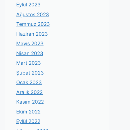
Eylül 2023
Ağustos 2023
Temmuz 2023
Haziran 2023
Mayıs 2023
Nisan 2023
Mart 2023
Şubat 2023
Ocak 2023
Aralık 2022
Kasım 2022
Ekim 2022
Eylül 2022