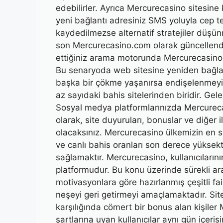
edebilirler. Ayrıca Mercurecasino sitesine
yeni bağlantı adresiniz SMS yoluyla cep tel
kaydedilmezse alternatif stratejiler düşü
son Mercurecasino.com olarak güncellendiy
ettiğiniz arama motorunda Mercurecasino.c
Bu senaryoda web sitesine yeniden bağlan
başka bir çökme yaşanırsa endişelenmeyin
az sayıdaki bahis sitelerinden biridir. Ge
Sosyal medya platformlarınızda Mercureca
olarak, site duyuruları, bonuslar ve diğer ilgi
olacaksınız. Mercurecasino ülkemizin en say
ve canlı bahis oranları son derece yüksekt
sağlamaktır. Mercurecasino, kullanıcıları
platformudur. Bu konu üzerinde sürekli ara
motivasyonlara göre hazırlanmış çeşitli fai
neşeyi geri getirmeyi amaçlamaktadır. Site
karşılığında cömert bir bonus alan kişile
şartlarına uyan kullanıcılar aynı gün içer