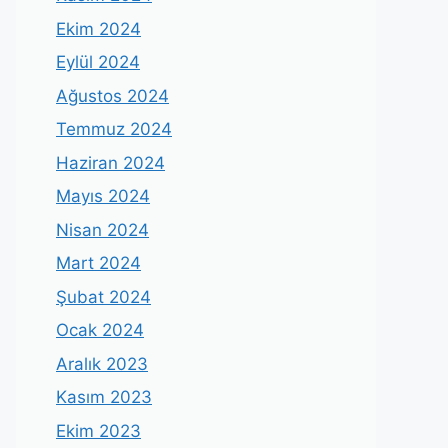
Ekim 2024
Eylül 2024
Ağustos 2024
Temmuz 2024
Haziran 2024
Mayıs 2024
Nisan 2024
Mart 2024
Şubat 2024
Ocak 2024
Aralık 2023
Kasım 2023
Ekim 2023