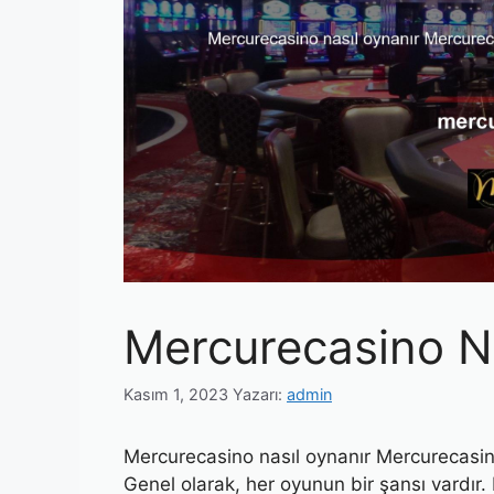
Mercurecasino N
Kasım 1, 2023
Yazarı:
admin
Mercurecasino nasıl oynanır Mercurecasi
Genel olarak, her oyunun bir şansı vardır.