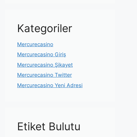
Kategoriler
Mercurecasino
Mercurecasino Giriş
Mercurecasino Şikayet
Mercurecasino Twitter
Mercurecasino Yeni Adresi
Etiket Bulutu