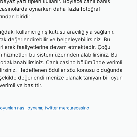
eyaz yazı tipleri kullanır. Böylece canlı bahis
 casinolarda oynarken daha fazla fotoğraf
ından biridir.
daki kullanıcı giriş kutusu aracılığıyla sağlanır.
rak değerlendirebilir ve belgeleyebilirsiniz. Bu
lerek faaliyetlerine devam etmektedir. Çoğu
n hizmetleri bu sistem üzerinden alabilirsiniz. Bu
odaklanabilirsiniz. Canlı casino bölümünde verimli
abilirsiniz. Hedeflenen ödüller söz konusu olduğunda
r şekilde değerlendirmenize olanak tanıyan bir oyun
rimli ve basittir.
yunları nasıl oynanır
,
twitter mercurecasino