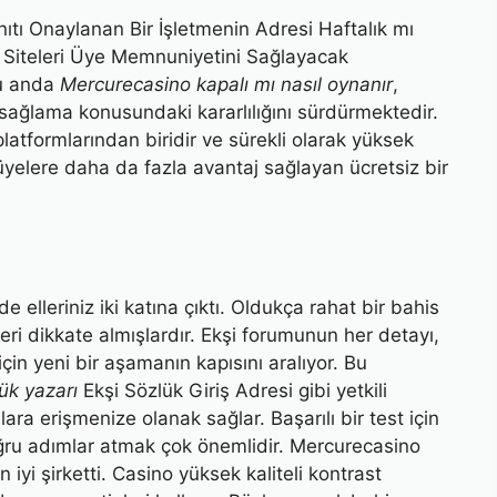
tı Onaylanan Bir İşletmenin Adresi Haftalık mı
o Siteleri Üye Memnuniyetini Sağlayacak
Şu anda
Mercurecasino kapalı mı nasıl oynanır
,
sağlama konusundaki kararlılığını sürdürmektedir.
latformlarından biridir ve sürekli olarak yüksek
 üyelere daha da fazla avantaj sağlayan ücretsiz bir
elleriniz iki katına çıktı. Oldukça rahat bir bahis
eri dikkate almışlardır. Ekşi forumunun her detayı,
in yeni bir aşamanın kapısını aralıyor. Bu
ük yazarı
Ekşi Sözlük Giriş Adresi gibi yetkili
a erişmenize olanak sağlar. Başarılı bir test için
oğru adımlar atmak çok önemlidir. Mercurecasino
i şirketti. Casino yüksek kaliteli kontrast