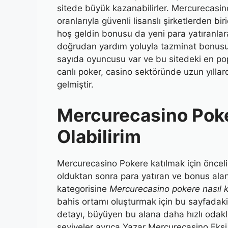
sitede büyük kazanabilirler. Mercurecasin
oranlarıyla güvenli lisanslı şirketlerden bir
hoş geldin bonusu da yeni para yatıranla
doğrudan yardım yoluyla tazminat bonusu 
sayıda oyuncusu var ve bu sitedeki en pop
canlı poker, casino sektöründe uzun yıllar
gelmiştir.
Mercurecasino Poke
Olabilirim
Mercurecasino Pokere katılmak için önceli
olduktan sonra para yatıran ve bonus alan
kategorisine
Mercurecasino pokere nasıl ka
bahis ortamı oluşturmak için bu sayfadaki 
detayı, büyüyen bu alana daha hızlı odakla
seviyeler ayrıca Yazar Mercurecasino Ekşi S