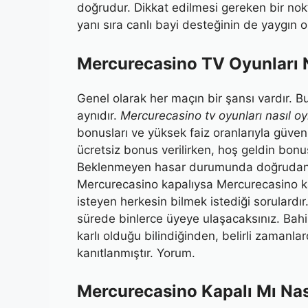
doğrudur. Dikkat edilmesi gereken bir nokt
yanı sıra canlı bayi desteğinin de yaygın o
Mercurecasino TV Oyunları 
Genel olarak her maçın bir şansı vardır. 
aynıdır.
Mercurecasino tv oyunları nasıl oy
bonusları ve yüksek faiz oranlarıyla güvenli
ücretsiz bonus verilirken, hoş geldin bonus
Beklenmeyen hasar durumunda doğrudan ya
Mercurecasino kapalıysa Mercurecasino ka
isteyen herkesin bilmek istediği sorulardır.
sürede binlerce üyeye ulaşacaksınız. Bahis
karlı olduğu bilindiğinden, belirli zamanl
kanıtlanmıştır. Yorum.
Mercurecasino Kapalı Mı Nas