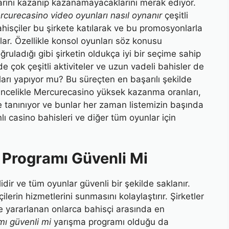
arını kazanıp kazanamayacaklarını merak ediyor.
rcurecasino video oyunları nasıl oynanır
çeşitli
ahisçiler bu şirkete katılarak ve bu promosyonlarla
ar. Özellikle konsol oyunları söz konusu
ruladığı gibi şirketin oldukça iyi bir seçime sahip
e çok çeşitli aktiviteler ve uzun vadeli bahisler de
rı yapıyor mu? Bu süreçten en başarılı şekilde
r. Öncelikle Mercurecasino yüksek kazanma oranları,
tanınıyor ve bunlar her zaman listemizin başında
anlı casino bahisleri ve diğer tüm oyunlar için
Programı Güvenli Mi
ir ve tüm oyunlar güvenli bir şekilde saklanır.
erin hizmetlerini sunmasını kolaylaştırır. Şirketler
de yararlanan onlarca bahisçi arasında en
ı güvenli mi
yarışma programı olduğu da