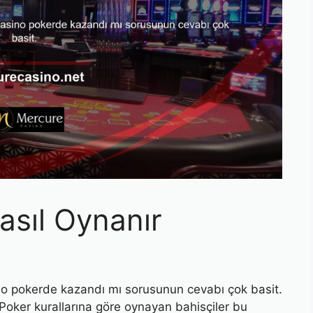
asıl Oynanır
no pokerde kazandı mı sorusunun cevabı çok basit.
 Poker kurallarına göre oynayan bahisçiler bu