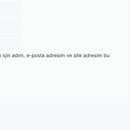
 için adım, e-posta adresim ve site adresim bu