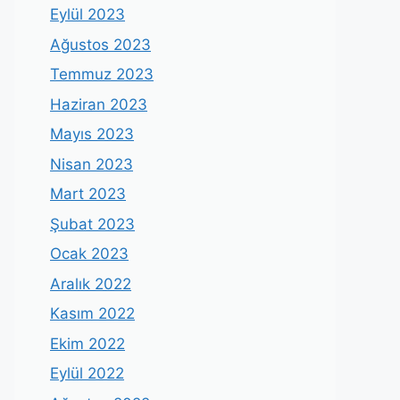
Eylül 2023
Ağustos 2023
Temmuz 2023
Haziran 2023
Mayıs 2023
Nisan 2023
Mart 2023
Şubat 2023
Ocak 2023
Aralık 2022
Kasım 2022
Ekim 2022
Eylül 2022