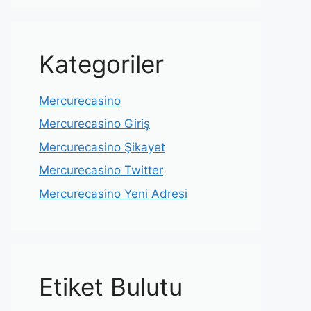
Kategoriler
Mercurecasino
Mercurecasino Giriş
Mercurecasino Şikayet
Mercurecasino Twitter
Mercurecasino Yeni Adresi
Etiket Bulutu