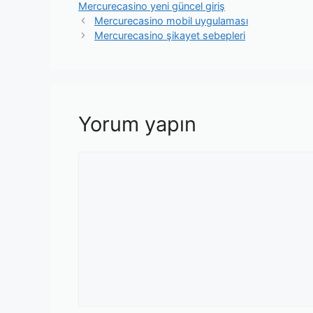
Mercurecasino yeni güncel giriş
Mercurecasino mobil uygulaması
Mercurecasino şikayet sebepleri
Yorum yapın
Yorum