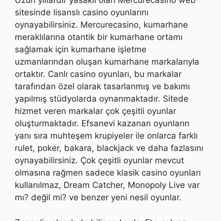
Uzun yıllardır yasaklı olan Mercurecasino web
sitesinde lisanslı casino oyunlarını
oynayabilirsiniz. Mercurecasino, kumarhane
meraklılarına otantik bir kumarhane ortamı
sağlamak için kumarhane işletme
uzmanlarından oluşan kumarhane markalarıyla
ortaktır. Canlı casino oyunları, bu markalar
tarafından özel olarak tasarlanmış ve bakımı
yapılmış stüdyolarda oynanmaktadır. Sitede
hizmet veren markalar çok çeşitli oyunlar
oluşturmaktadır. Efsanevi kazanan oyunların
yanı sıra muhteşem krupiyeler ile onlarca farklı
rulet, poker, bakara, blackjack ve daha fazlasını
oynayabilirsiniz. Çok çeşitli oyunlar mevcut
olmasına rağmen sadece klasik casino oyunları
kullanılmaz, Dream Catcher, Monopoly Live var
mı? değil mi? ve benzer yeni nesil oyunlar.