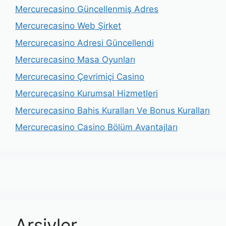
Mercurecasino Güncellenmiş Adres
Mercurecasino Web Şirket
Mercurecasino Adresi Güncellendi
Mercurecasino Masa Oyunları
Mercurecasino Çevrimiçi Casino
Mercurecasino Kurumsal Hizmetleri
Mercurecasino Bahis Kuralları Ve Bonus Kuralları
Mercurecasino Casino Bölüm Avantajları
Arşivler