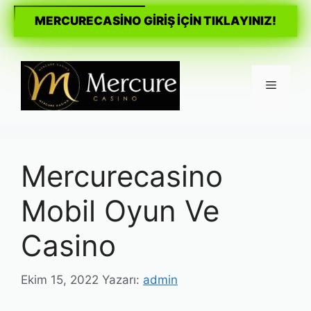
MERCURECASİNO GİRİŞ İÇİN TIKLAYINIZ!
İçeriğe
atla
Menü
Mercurecasino
Mobil Oyun Ve
Casino
Ekim 15, 2022
Yazarı:
admin