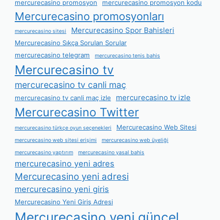
mercurecasino promosyon
mercurecasino promosyon kodu
Mercurecasino promosyonları
Mercurecasino Spor Bahisleri
mercurecasino sitesi
Mercurecasino Sıkça Sorulan Sorular
mercurecasino telegram
mercurecasino tenis bahis
Mercurecasino tv
mercurecasino tv canli maç
mercurecasino tv izle
mercurecasino tv canli maç izle
Mercurecasino Twitter
Mercurecasino Web Sitesi
mercurecasino türkçe oyun seçenekleri
mercurecasino web sitesi erişimi
mercurecasino web üyeliği
mercurecasino yaptırım
mercurecasino yasal bahis
mercurecasino yeni adres
Mercurecasino yeni adresi
mercurecasino yeni giris
Mercurecasino Yeni Giriş Adresi
Mercurecasino yeni güncel