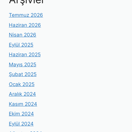
Temmuz 2026
Haziran 2026
Nisan 2026
Eylül 2025
Haziran 2025
Mayıs 2025
Şubat 2025
Ocak 2025
Aralık 2024
Kasım 2024
Ekim 2024
Eylül 2024