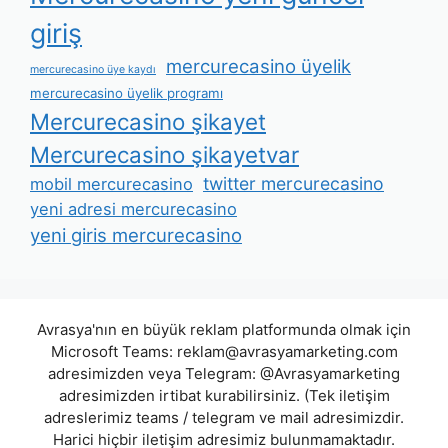
giriş
mercurecasino üyelik
mercurecasino üye kaydı
mercurecasino üyelik programı
Mercurecasino şikayet
Mercurecasino şikayetvar
twitter mercurecasino
mobil mercurecasino
yeni adresi mercurecasino
yeni giris mercurecasino
Avrasya'nın en büyük reklam platformunda olmak için
Microsoft Teams:
reklam@avrasyamarketing.com
adresimizden veya Telegram: @Avrasyamarketing
adresimizden irtibat kurabilirsiniz. (Tek iletişim
adreslerimiz teams / telegram ve mail adresimizdir.
Harici hiçbir iletişim adresimiz bulunmamaktadır.