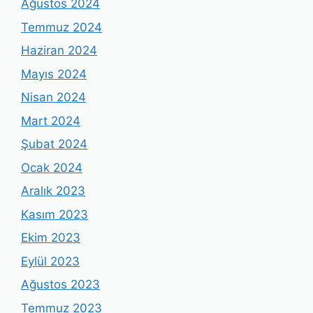
Ağustos 2024
Temmuz 2024
Haziran 2024
Mayıs 2024
Nisan 2024
Mart 2024
Şubat 2024
Ocak 2024
Aralık 2023
Kasım 2023
Ekim 2023
Eylül 2023
Ağustos 2023
Temmuz 2023