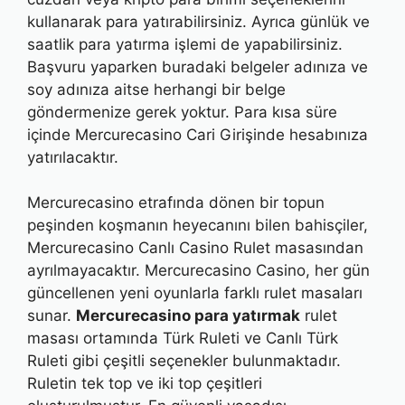
kullanarak para yatırabilirsiniz. Ayrıca günlük ve
saatlik para yatırma işlemi de yapabilirsiniz.
Başvuru yaparken buradaki belgeler adınıza ve
soy adınıza aitse herhangi bir belge
göndermenize gerek yoktur. Para kısa süre
içinde Mercurecasino Cari Girişinde hesabınıza
yatırılacaktır.
Mercurecasino etrafında dönen bir topun
peşinden koşmanın heyecanını bilen bahisçiler,
Mercurecasino Canlı Casino Rulet masasından
ayrılmayacaktır. Mercurecasino Casino, her gün
güncellenen yeni oyunlarla farklı rulet masaları
sunar.
Mercurecasino para yatırmak
rulet
masası ortamında Türk Ruleti ve Canlı Türk
Ruleti gibi çeşitli seçenekler bulunmaktadır.
Ruletin tek top ve iki top çeşitleri