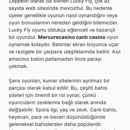
Zeppelin olarak da bilinen Lucky Fly, çok az
sayıda web sitesinde mevcuttur. Bu nedenle
üyeler genellikle oyunun nasıl oynandığını veya
oyun bonuslarının nereden geldiğini bilemezler.
Lucky Fly oyunu oldukça eğlenceli ve kazançlı
bir oyundur.
Mercurecasino canlı casino
oyun
oynamak kolaydır. Balonlar ekran boyunca uçar
ve rastgele bir çarpana ulaştıklarında belirir. Asıl
amacınız balon patlamadan önce parayı
çekmek.
Şans oyunları, kumar sitelerinin ayrılmaz bir
parçası olarak kabul edilir. Bu, çeşitli bahis
siteleri için önemli bir rol oynar, çünkü
oyuncuların zevklerine bağlı olarak anında
değişebilir. Spora ilgi, yaş ve zevk. Canlı bahis,
heyecan, para ve beceri düşünüldüğünde
geleneksel bahislerden daha popülerdir.