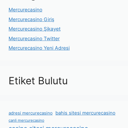
Mercurecasino
Mercurecasino Giriş
Mercurecasino Şikayet
Mercurecasino Twitter
Mercurecasino Yeni Adresi
Etiket Bulutu
bahis sitesi mercurecasino
adresi mercurecasino
canli mercurecasino