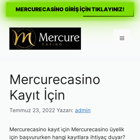
MERCURECASİNO GİRİŞ İÇİN TIKLAYINIZ!
İçeriğe
atla
Menü
Mercurecasino
Kayıt İçin
Temmuz 23, 2022
Yazarı:
admin
Mercurecasino kayıt i̇çin Mercurecasino üyelik
için başvururken hangi kayıtlara ihtiyaç duyar?