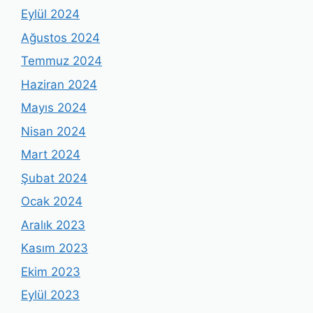
Eylül 2024
Ağustos 2024
Temmuz 2024
Haziran 2024
Mayıs 2024
Nisan 2024
Mart 2024
Şubat 2024
Ocak 2024
Aralık 2023
Kasım 2023
Ekim 2023
Eylül 2023