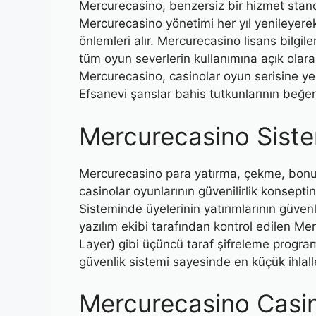
Mercurecasino, benzersiz bir hizmet standa
Mercurecasino yönetimi her yıl yenileyerek
önlemleri alır. Mercurecasino lisans bilgileri
tüm oyun severlerin kullanımına açık olar
Mercurecasino, casinolar oyun serisine yen
Efsanevi şanslar bahis tutkunlarının beğen
Mercurecasino Sistem
Mercurecasino para yatırma, çekme, bonus 
casinolar oyunlarının güvenilirlik konsept
Sisteminde üyelerinin yatırımlarının güvenl
yazılım ekibi tarafından kontrol edilen M
Layer) gibi üçüncü taraf şifreleme programl
güvenlik sistemi sayesinde en küçük ihlalle
Mercurecasino Casin