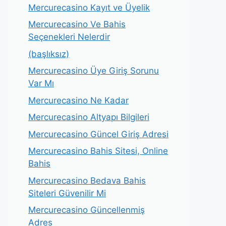
Mercurecasino Kayıt ve Üyelik
Mercurecasino Ve Bahis
Seçenekleri Nelerdir
(başlıksız)
Mercurecasino Üye Giriş Sorunu
Var Mı
Mercurecasino Ne Kadar
Mercurecasino Altyapı Bilgileri
Mercurecasino Güncel Giriş Adresi
Mercurecasino Bahis Sitesi, Online
Bahis
Mercurecasino Bedava Bahis
Siteleri Güvenilir Mi
Mercurecasino Güncellenmiş
Adres