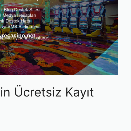
in Ücretsiz Kayıt