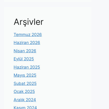
Arşivler
Temmuz 2026
Haziran 2026
Nisan 2026
Eylül 2025
Haziran 2025
Mayıs 2025
Şubat 2025
Ocak 2025
Aralık 2024
Kasım 2024