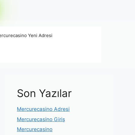
rcurecasino Yeni Adresi
Son Yazılar
Mercurecasino Adresi
Mercurecasino Giriş
Mercurecasino