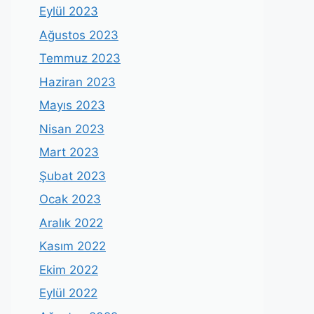
Eylül 2023
Ağustos 2023
Temmuz 2023
Haziran 2023
Mayıs 2023
Nisan 2023
Mart 2023
Şubat 2023
Ocak 2023
Aralık 2022
Kasım 2022
Ekim 2022
Eylül 2022