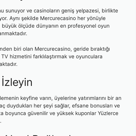
u sunuyor ve casinoların geniş yelpazesi, birlikte
ıyor. Aynı şekilde Mercurecasino her yönüyle
ası büyük ölçüde dünyanın en profesyonel oyun
lanmaktadır.
inden biri olan Mercurecasino, geride bıraktığı
 TV hizmetini farklılaştırmak ve oyunculara
aktadır.
İzleyin
emenin keyfine varın, üyelerine yatırımlarını bir an
aç duydukları her şeyi sağlar, efsane bonusları ve
fta boyunca güvenilir ve yüksek kuponlar Yüzlerce
.