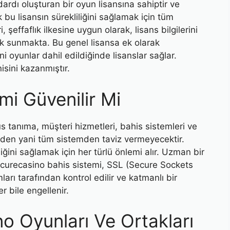
rdı oluşturan bir oyun lisansına sahiptir ve
 bu lisansın sürekliliğini sağlamak için tüm
, şeffaflık ilkesine uygun olarak, lisans bilgilerini
ak sunmakta. Bu genel lisansa ek olarak
i oyunlar dahil edildiğinde lisanslar sağlar.
isini kazanmıştır.
i Güvenilir Mi
tanıma, müşteri hizmetleri, bahis sistemleri ve
inden yani tüm sistemden taviz vermeyecektir.
iğini sağlamak için her türlü önlemi alır. Uzman bir
ercurecasino bahis sistemi, SSL (Secure Sockets
arı tarafından kontrol edilir ve katmanlı bir
r bile engellenir.
o Oyunları Ve Ortakları