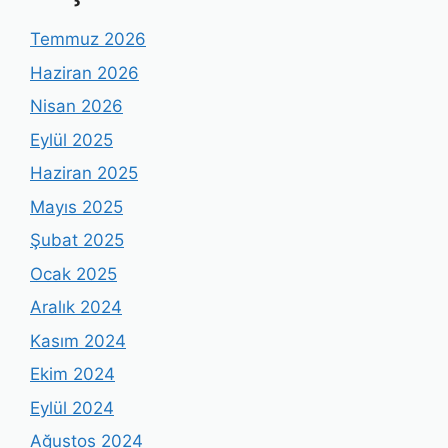
Temmuz 2026
Haziran 2026
Nisan 2026
Eylül 2025
Haziran 2025
Mayıs 2025
Şubat 2025
Ocak 2025
Aralık 2024
Kasım 2024
Ekim 2024
Eylül 2024
Ağustos 2024