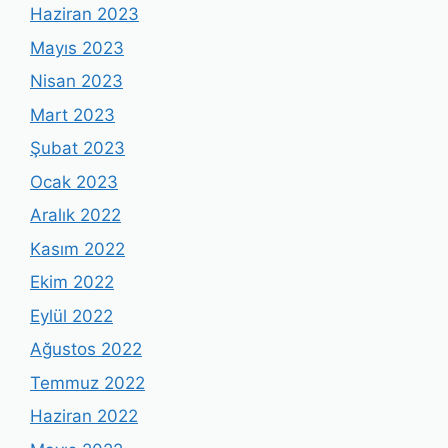
Haziran 2023
Mayıs 2023
Nisan 2023
Mart 2023
Şubat 2023
Ocak 2023
Aralık 2022
Kasım 2022
Ekim 2022
Eylül 2022
Ağustos 2022
Temmuz 2022
Haziran 2022