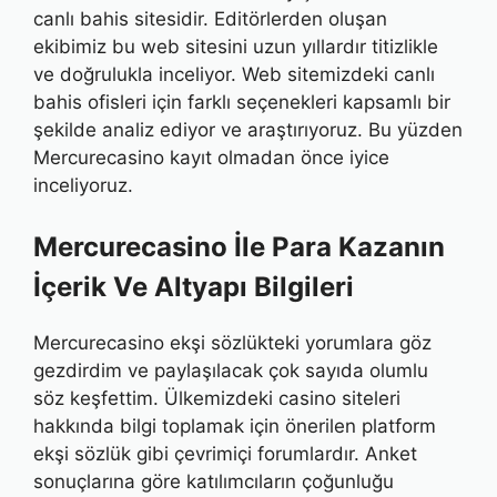
canlı bahis sitesidir. Editörlerden oluşan
ekibimiz bu web sitesini uzun yıllardır titizlikle
ve doğrulukla inceliyor. Web sitemizdeki canlı
bahis ofisleri için farklı seçenekleri kapsamlı bir
şekilde analiz ediyor ve araştırıyoruz. Bu yüzden
Mercurecasino kayıt olmadan önce iyice
inceliyoruz.
Mercurecasino İle Para Kazanın
İçerik Ve Altyapı Bilgileri
Mercurecasino ekşi sözlükteki yorumlara göz
gezdirdim ve paylaşılacak çok sayıda olumlu
söz keşfettim. Ülkemizdeki casino siteleri
hakkında bilgi toplamak için önerilen platform
ekşi sözlük gibi çevrimiçi forumlardır. Anket
sonuçlarına göre katılımcıların çoğunluğu