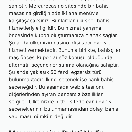
sahiptir. Mercurecasino sitesinde bir bahis
masasına girdiğinizde iki ana menüyle
karşılaşacaksınız. Bunlardan ilki spor bahis
hizmetleriyle ilgilidir. Bu hizmet yarışma
öncesinde kupon oluşturmanıza olanak sağlar.
Şu anda ülkemizin casino ofisi spor bahisleri
hizmeti vermektedir. Bununla birlikte, bahisçiler
maç öncesi kuponlar söz konusu olduğunda
alternatif seçenekler sunma olanağına sahiptir.
Şu anda yaklaşık 50 farklı egzersiz türü
bulunmaktadır. İkinci seçenek ise canlı bahis
seçeneğidir. Bu aşamada web sitesi onu
diğerlerinden ayıran benzersiz özellikleri
sergiler. Ülkemizde hiçbir sitede canlı bahis
seçeneklerinin bulunmamasından dolayı bahis
yapılması mümkün değildir.