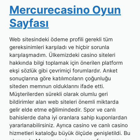
Mercurecasino Oyun
Sayfası
Web sitesindeki ödeme profili gerekli tüm
gereksinimleri karşıladı ve hiçbir sorunla
karşılaşmadım. Ülkemizdeki casino siteleri
hakkında bilgi toplamak için önerilen platform
ekşi sözlük gibi çevrimiçi forumlardır. Anket
sonuçlarına göre katılımcıların çoğunluğu
siteden memnun olduklarını ifade etti.
Müşterilerden sürekli olarak olumlu geri
bildirimler alan web siteleri önemli miktarda
gelir elde etme eğilimindedir. Spor ve canlı
bahislerde daha iyi oranlara sahip kuponlardan
yararlanabilirsiniz. Ayrıca casino ve canlı casino
hizmetleri kataloğu büyük ölçüde genişletildi. Bu