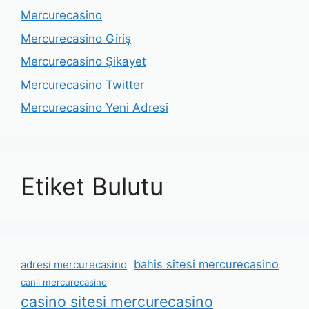
Mercurecasino
Mercurecasino Giriş
Mercurecasino Şikayet
Mercurecasino Twitter
Mercurecasino Yeni Adresi
Etiket Bulutu
bahis sitesi mercurecasino
adresi mercurecasino
canli mercurecasino
casino sitesi mercurecasino