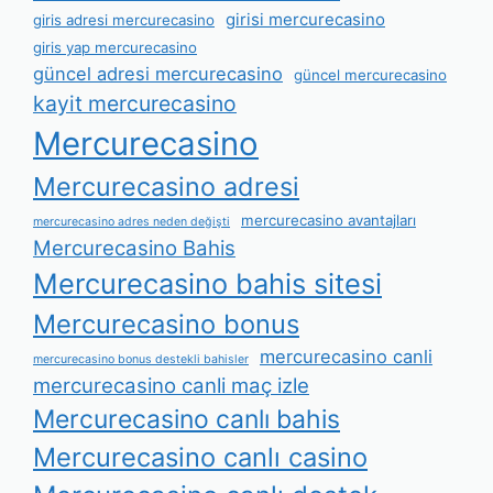
girisi mercurecasino
giris adresi mercurecasino
giris yap mercurecasino
güncel adresi mercurecasino
güncel mercurecasino
kayit mercurecasino
Mercurecasino
Mercurecasino adresi
mercurecasino avantajları
mercurecasino adres neden değişti
Mercurecasino Bahis
Mercurecasino bahis sitesi
Mercurecasino bonus
mercurecasino canli
mercurecasino bonus destekli bahisler
mercurecasino canli maç izle
Mercurecasino canlı bahis
Mercurecasino canlı casino