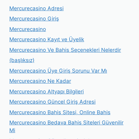
Mercurecasino Adresi
Mercurecasino Giriş
Mercurecasino
Mercurecasino Kayıt ve Üyelik
Mercurecasino Ve Bahis Seçenekleri Nelerdir
(başlıksız)
Mercurecasino Üye Giriş Sorunu Var Mı
Mercurecasino Ne Kadar
Mercurecasino Altyapı Bilgileri
Mercurecasino Güncel Giriş Adresi
Mercurecasino Bahis Sitesi, Online Bahis
Mercurecasino Bedava Bahis Siteleri Güvenilir
Mi