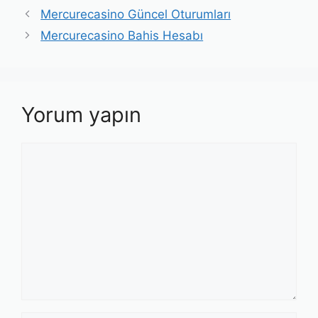
Mercurecasino Güncel Oturumları
Mercurecasino Bahis Hesabı
Yorum yapın
Yorum