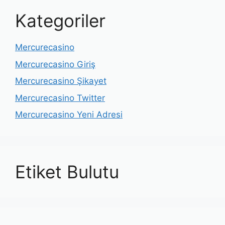
Kategoriler
Mercurecasino
Mercurecasino Giriş
Mercurecasino Şikayet
Mercurecasino Twitter
Mercurecasino Yeni Adresi
Etiket Bulutu