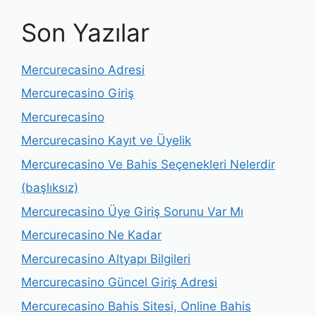
Son Yazılar
Mercurecasino Adresi
Mercurecasino Giriş
Mercurecasino
Mercurecasino Kayıt ve Üyelik
Mercurecasino Ve Bahis Seçenekleri Nelerdir
(başlıksız)
Mercurecasino Üye Giriş Sorunu Var Mı
Mercurecasino Ne Kadar
Mercurecasino Altyapı Bilgileri
Mercurecasino Güncel Giriş Adresi
Mercurecasino Bahis Sitesi, Online Bahis