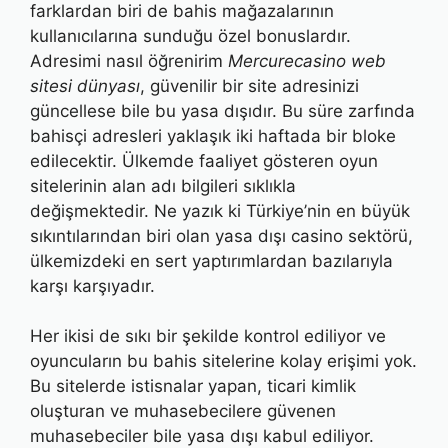
farklardan biri de bahis mağazalarının
kullanıcılarına sunduğu özel bonuslardır.
Adresimi nasıl öğrenirim
Mercurecasino web
sitesi dünyası
, güvenilir bir site adresinizi
güncellese bile bu yasa dışıdır. Bu süre zarfında
bahisçi adresleri yaklaşık iki haftada bir bloke
edilecektir. Ülkemde faaliyet gösteren oyun
sitelerinin alan adı bilgileri sıklıkla
değişmektedir. Ne yazık ki Türkiye’nin en büyük
sıkıntılarından biri olan yasa dışı casino sektörü,
ülkemizdeki en sert yaptırımlardan bazılarıyla
karşı karşıyadır.
Her ikisi de sıkı bir şekilde kontrol ediliyor ve
oyuncuların bu bahis sitelerine kolay erişimi yok.
Bu sitelerde istisnalar yapan, ticari kimlik
oluşturan ve muhasebecilere güvenen
muhasebeciler bile yasa dışı kabul ediliyor.