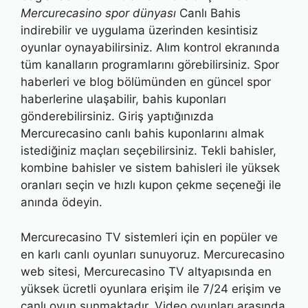
Mercurecasino spor dünyası
Canlı Bahis
indirebilir ve uygulama üzerinden kesintisiz
oyunlar oynayabilirsiniz. Alım kontrol ekranında
tüm kanalların programlarını görebilirsiniz. Spor
haberleri ve blog bölümünden en güncel spor
haberlerine ulaşabilir, bahis kuponları
gönderebilirsiniz. Giriş yaptığınızda
Mercurecasino canlı bahis kuponlarını almak
istediğiniz maçları seçebilirsiniz. Tekli bahisler,
kombine bahisler ve sistem bahisleri ile yüksek
oranları seçin ve hızlı kupon çekme seçeneği ile
anında ödeyin.
Mercurecasino TV sistemleri için en popüler ve
en karlı canlı oyunları sunuyoruz. Mercurecasino
web sitesi, Mercurecasino TV altyapısında en
yüksek ücretli oyunlara erişim ile 7/24 erişim ve
canlı oyun sunmaktadır. Video oyunları arasında