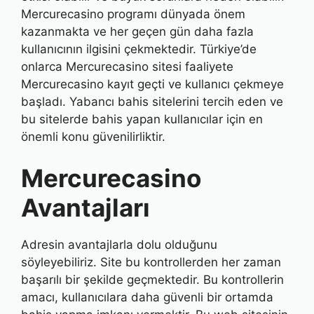
Mercurecasino programı dünyada önem
kazanmakta ve her geçen gün daha fazla
kullanıcının ilgisini çekmektedir. Türkiye’de
onlarca Mercurecasino sitesi faaliyete
Mercurecasino kayıt geçti ve kullanıcı çekmeye
başladı. Yabancı bahis sitelerini tercih eden ve
bu sitelerde bahis yapan kullanıcılar için en
önemli konu güvenilirliktir.
Mercurecasino
Avantajları
Adresin avantajlarla dolu olduğunu
söyleyebiliriz. Site bu kontrollerden her zaman
başarılı bir şekilde geçmektedir. Bu kontrollerin
amacı, kullanıcılara daha güvenli bir ortamda