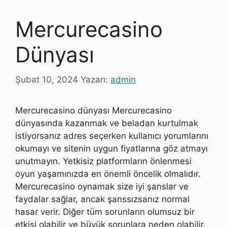
Mercurecasino
Dünyası
Şubat 10, 2024
Yazarı:
admin
Mercurecasino dünyası Mercurecasino
dünyasında kazanmak ve beladan kurtulmak
istiyorsanız adres seçerken kullanıcı yorumlarını
okumayı ve sitenin uygun fiyatlarına göz atmayı
unutmayın. Yetkisiz platformların önlenmesi
oyun yaşamınızda en önemli öncelik olmalıdır.
Mercurecasino oynamak size iyi şanslar ve
faydalar sağlar, ancak şanssızsanız normal
hasar verir. Diğer tüm sorunların olumsuz bir
etkisi olabilir ve büyük sorunlara neden olabilir.