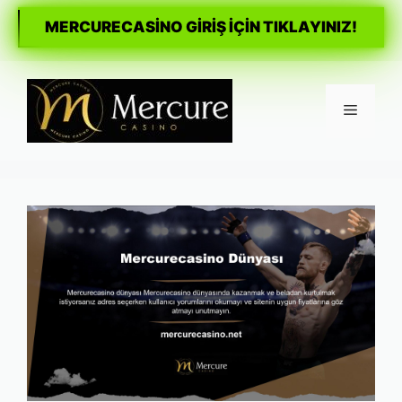
MERCURECASİNO GİRİŞ İÇİN TIKLAYINIZ!
İçeriğe
atla
Menü