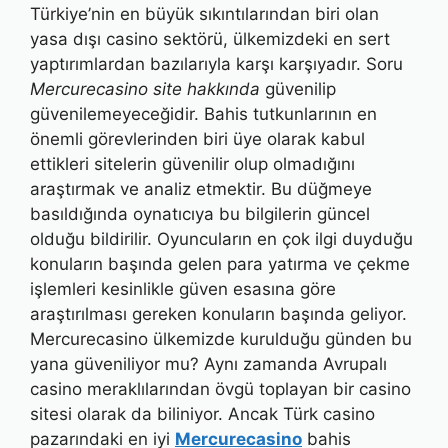
Türkiye’nin en büyük sıkıntılarından biri olan
yasa dışı casino sektörü, ülkemizdeki en sert
yaptırımlardan bazılarıyla karşı karşıyadır. Soru
Mercurecasino site hakkında
güvenilip
güvenilemeyeceğidir. Bahis tutkunlarının en
önemli görevlerinden biri üye olarak kabul
ettikleri sitelerin güvenilir olup olmadığını
araştırmak ve analiz etmektir. Bu düğmeye
basıldığında oynatıcıya bu bilgilerin güncel
olduğu bildirilir. Oyuncuların en çok ilgi duyduğu
konuların başında gelen para yatırma ve çekme
işlemleri kesinlikle güven esasına göre
araştırılması gereken konuların başında geliyor.
Mercurecasino ülkemizde kurulduğu günden bu
yana güveniliyor mu? Aynı zamanda Avrupalı
casino meraklılarından övgü toplayan bir casino
sitesi olarak da biliniyor. Ancak Türk casino
pazarındaki en iyi
Mercurecasino
bahis