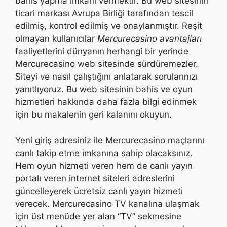
bahis yapma imkanı vermektir. Bu web sitesinin
ticari markası Avrupa Birliği tarafından tescil
edilmiş, kontrol edilmiş ve onaylanmıştır. Reşit
olmayan kullanıcılar
Mercurecasino avantajları
faaliyetlerini dünyanın herhangi bir yerinde
Mercurecasino web sitesinde sürdüremezler.
Siteyi ve nasıl çalıştığını anlatarak sorularınızı
yanıtlıyoruz. Bu web sitesinin bahis ve oyun
hizmetleri hakkında daha fazla bilgi edinmek
için bu makalenin geri kalanını okuyun.
Yeni giriş adresiniz ile Mercurecasino maçlarını
canlı takip etme imkanına sahip olacaksınız.
Hem oyun hizmeti veren hem de canlı yayın
portalı veren internet siteleri adreslerini
güncelleyerek ücretsiz canlı yayın hizmeti
verecek. Mercurecasino TV kanalına ulaşmak
için üst menüde yer alan “TV” sekmesine