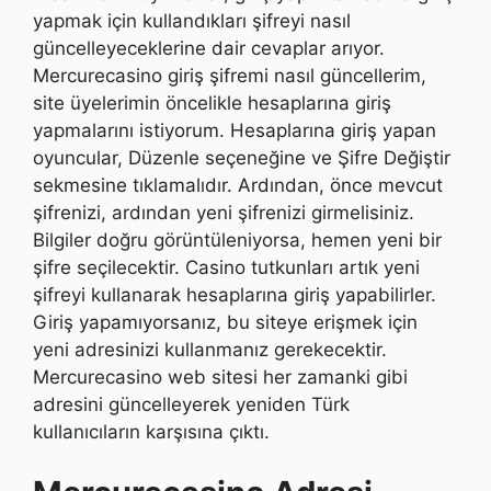
yapmak için kullandıkları şifreyi nasıl
güncelleyeceklerine dair cevaplar arıyor.
Mercurecasino giriş şifremi nasıl güncellerim,
site üyelerimin öncelikle hesaplarına giriş
yapmalarını istiyorum. Hesaplarına giriş yapan
oyuncular, Düzenle seçeneğine ve Şifre Değiştir
sekmesine tıklamalıdır. Ardından, önce mevcut
şifrenizi, ardından yeni şifrenizi girmelisiniz.
Bilgiler doğru görüntüleniyorsa, hemen yeni bir
şifre seçilecektir. Casino tutkunları artık yeni
şifreyi kullanarak hesaplarına giriş yapabilirler.
Giriş yapamıyorsanız, bu siteye erişmek için
yeni adresinizi kullanmanız gerekecektir.
Mercurecasino web sitesi her zamanki gibi
adresini güncelleyerek yeniden Türk
kullanıcıların karşısına çıktı.