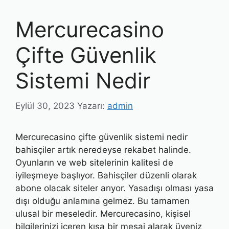
Mercurecasino
Çifte Güvenlik
Sistemi Nedir
Eylül 30, 2023
Yazarı:
admin
Mercurecasino çifte güvenlik sistemi nedir
bahisçiler artık neredeyse rekabet halinde.
Oyunların ve web sitelerinin kalitesi de
iyileşmeye başlıyor. Bahisçiler düzenli olarak
abone olacak siteler arıyor. Yasadışı olması yasa
dışı olduğu anlamına gelmez. Bu tamamen
ulusal bir meseledir. Mercurecasino, kişisel
bilgilerinizi içeren kısa bir mesaj alarak üyeniz