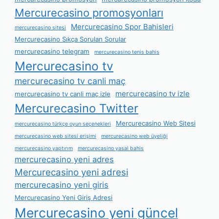
Mercurecasino promosyonları
Mercurecasino Spor Bahisleri
mercurecasino sitesi
Mercurecasino Sıkça Sorulan Sorular
mercurecasino telegram
mercurecasino tenis bahis
Mercurecasino tv
mercurecasino tv canli maç
mercurecasino tv izle
mercurecasino tv canli maç izle
Mercurecasino Twitter
Mercurecasino Web Sitesi
mercurecasino türkçe oyun seçenekleri
mercurecasino web sitesi erişimi
mercurecasino web üyeliği
mercurecasino yaptırım
mercurecasino yasal bahis
mercurecasino yeni adres
Mercurecasino yeni adresi
mercurecasino yeni giris
Mercurecasino Yeni Giriş Adresi
Mercurecasino yeni güncel