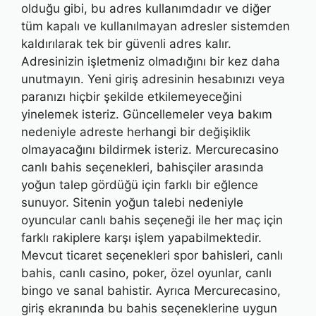
olduğu gibi, bu adres kullanımdadır ve diğer
tüm kapalı ve kullanılmayan adresler sistemden
kaldırılarak tek bir güvenli adres kalır.
Adresinizin işletmeniz olmadığını bir kez daha
unutmayın. Yeni giriş adresinin hesabınızı veya
paranızı hiçbir şekilde etkilemeyeceğini
yinelemek isteriz. Güncellemeler veya bakım
nedeniyle adreste herhangi bir değişiklik
olmayacağını bildirmek isteriz. Mercurecasino
canlı bahis seçenekleri, bahisçiler arasında
yoğun talep gördüğü için farklı bir eğlence
sunuyor. Sitenin yoğun talebi nedeniyle
oyuncular canlı bahis seçeneği ile her maç için
farklı rakiplere karşı işlem yapabilmektedir.
Mevcut ticaret seçenekleri spor bahisleri, canlı
bahis, canlı casino, poker, özel oyunlar, canlı
bingo ve sanal bahistir. Ayrıca Mercurecasino,
giriş ekranında bu bahis seçeneklerine uygun