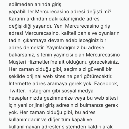
edilmeden anında giriş
yapabilirler.Mercurecasino adresi değişti mi?
Kararın ardından dakikalar içinde adres
değişikliği yaşandı. Yeni Mercurecasino giriş
adresi Mercurecasino, kaliteli bahis ve oyunların
tadını çıkarmaya devam edebileceğiniz bir
adres demektir. Yayınladığımız bu adrese
bakarsanız, sitenin yayıncısı olan Mercurecasino
Müşteri Hizmetleri’ne ait olduğunu göreceksiniz.
Her zaman olduğu gibi, seçim sizi güvenli bir
şekilde orijinal web sitesine geri götürecektir.
İnternette adres aramaya gerek yok. Facebook,
Twitter, Instagram gibi sosyal medya
hesaplarınızda gezinmenize veya bu web sitesi
için yeni orijinal giriş adresinizi bulmanıza gerek
yok. Her zaman olduğu gibi, bu adres
kullanımdadır ve diğer tüm kapalı ve
kullanılmayan adresler sistemden kaldırılarak