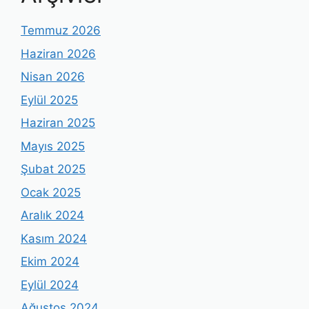
Temmuz 2026
Haziran 2026
Nisan 2026
Eylül 2025
Haziran 2025
Mayıs 2025
Şubat 2025
Ocak 2025
Aralık 2024
Kasım 2024
Ekim 2024
Eylül 2024
Ağustos 2024