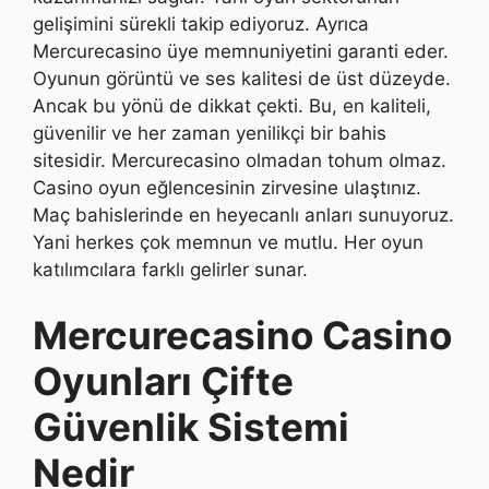
gelişimini sürekli takip ediyoruz. Ayrıca
Mercurecasino üye memnuniyetini garanti eder.
Oyunun görüntü ve ses kalitesi de üst düzeyde.
Ancak bu yönü de dikkat çekti. Bu, en kaliteli,
güvenilir ve her zaman yenilikçi bir bahis
sitesidir. Mercurecasino olmadan tohum olmaz.
Casino oyun eğlencesinin zirvesine ulaştınız.
Maç bahislerinde en heyecanlı anları sunuyoruz.
Yani herkes çok memnun ve mutlu. Her oyun
katılımcılara farklı gelirler sunar.
Mercurecasino Casino
Oyunları Çifte
Güvenlik Sistemi
Nedir