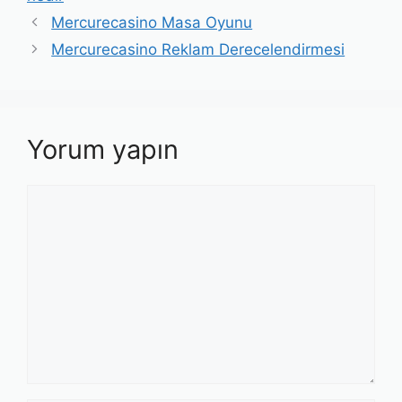
Mercurecasino Masa Oyunu
Mercurecasino Reklam Derecelendirmesi
Yorum yapın
Yorum