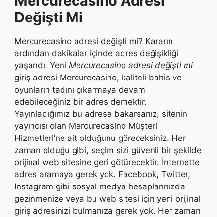
Mercurecasino Adresi
Değişti Mi
Mercurecasino adresi değişti mi? Kararın
ardından dakikalar içinde adres değişikliği
yaşandı. Yeni
Mercurecasino adresi değişti mi
giriş adresi Mercurecasino, kaliteli bahis ve
oyunların tadını çıkarmaya devam
edebileceğiniz bir adres demektir.
Yayınladığımız bu adrese bakarsanız, sitenin
yayıncısı olan Mercurecasino Müşteri
Hizmetleri’ne ait olduğunu göreceksiniz. Her
zaman olduğu gibi, seçim sizi güvenli bir şekilde
orijinal web sitesine geri götürecektir. İnternette
adres aramaya gerek yok. Facebook, Twitter,
Instagram gibi sosyal medya hesaplarınızda
gezinmenize veya bu web sitesi için yeni orijinal
giriş adresinizi bulmanıza gerek yok. Her zaman