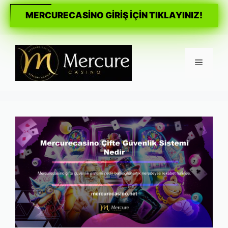
MERCURECASİNO GİRİŞ İÇİN TIKLAYINIZ!
İçeriğe
atla
Menü