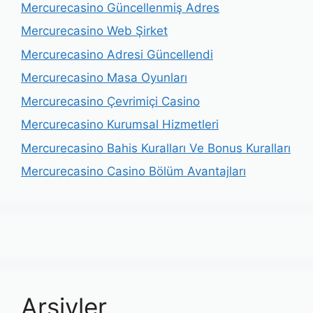
Mercurecasino Güncellenmiş Adres
Mercurecasino Web Şirket
Mercurecasino Adresi Güncellendi
Mercurecasino Masa Oyunları
Mercurecasino Çevrimiçi Casino
Mercurecasino Kurumsal Hizmetleri
Mercurecasino Bahis Kuralları Ve Bonus Kuralları
Mercurecasino Casino Bölüm Avantajları
Arşivler