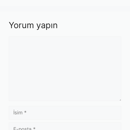
Yorum yapın
Yorum
İsim
E-