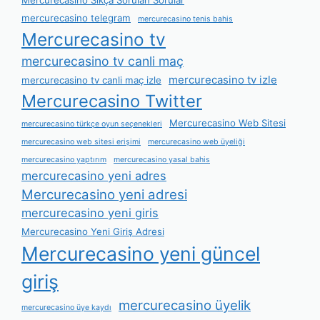
mercurecasino telegram
mercurecasino tenis bahis
Mercurecasino tv
mercurecasino tv canli maç
mercurecasino tv izle
mercurecasino tv canli maç izle
Mercurecasino Twitter
Mercurecasino Web Sitesi
mercurecasino türkçe oyun seçenekleri
mercurecasino web sitesi erişimi
mercurecasino web üyeliği
mercurecasino yaptırım
mercurecasino yasal bahis
mercurecasino yeni adres
Mercurecasino yeni adresi
mercurecasino yeni giris
Mercurecasino Yeni Giriş Adresi
Mercurecasino yeni güncel
giriş
mercurecasino üyelik
mercurecasino üye kaydı