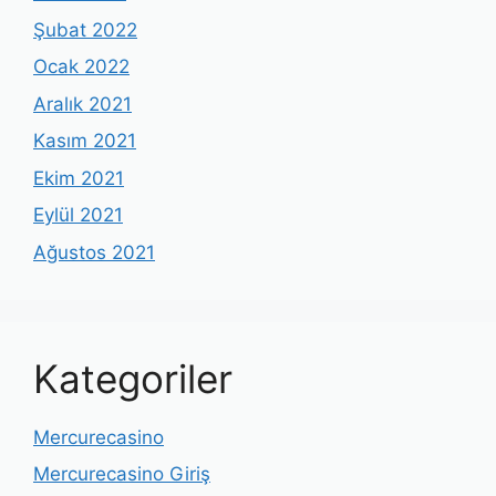
Şubat 2022
Ocak 2022
Aralık 2021
Kasım 2021
Ekim 2021
Eylül 2021
Ağustos 2021
Kategoriler
Mercurecasino
Mercurecasino Giriş