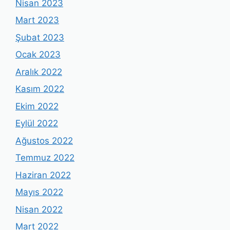
Nisan 2023
Mart 2023
Şubat 2023
Ocak 2023
Aralık 2022
Kasım 2022
Ekim 2022
Eylül 2022
Ağustos 2022
Temmuz 2022
Haziran 2022
Mayıs 2022
Nisan 2022
Mart 2022