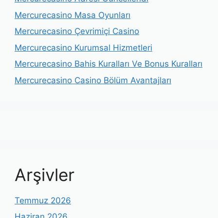
Mercurecasino Masa Oyunları
Mercurecasino Çevrimiçi Casino
Mercurecasino Kurumsal Hizmetleri
Mercurecasino Bahis Kuralları Ve Bonus Kuralları
Mercurecasino Casino Bölüm Avantajları
Arşivler
Temmuz 2026
Haziran 2026