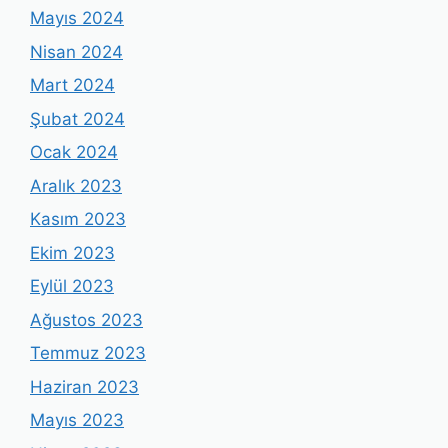
Mayıs 2024
Nisan 2024
Mart 2024
Şubat 2024
Ocak 2024
Aralık 2023
Kasım 2023
Ekim 2023
Eylül 2023
Ağustos 2023
Temmuz 2023
Haziran 2023
Mayıs 2023