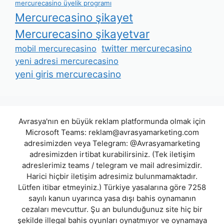
mercurecasino üyelik programı
Mercurecasino şikayet
Mercurecasino şikayetvar
twitter mercurecasino
mobil mercurecasino
yeni adresi mercurecasino
yeni giris mercurecasino
Avrasya'nın en büyük reklam platformunda olmak için
Microsoft Teams:
reklam@avrasyamarketing.com
adresimizden veya Telegram: @Avrasyamarketing
adresimizden irtibat kurabilirsiniz. (Tek iletişim
adreslerimiz teams / telegram ve mail adresimizdir.
Harici hiçbir iletişim adresimiz bulunmamaktadır.
Lütfen itibar etmeyiniz.) Türkiye yasalarına göre 7258
sayılı kanun uyarınca yasa dışı bahis oynamanın
cezaları mevcuttur. Şu an bulunduğunuz site hiç bir
şekilde illegal bahis oyunları oynatmıyor ve oynamaya