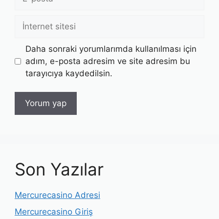
posta
İnternet
sitesi
Daha sonraki yorumlarımda kullanılması için
adım, e-posta adresim ve site adresim bu
tarayıcıya kaydedilsin.
Son Yazılar
Mercurecasino Adresi
Mercurecasino Giriş