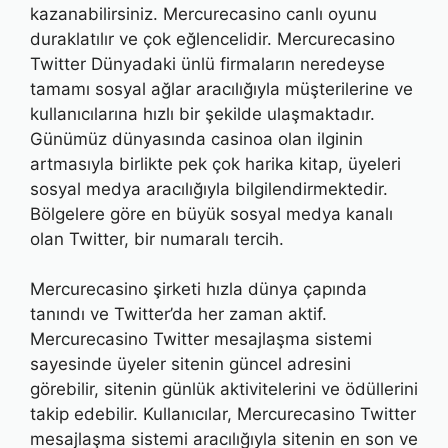
kazanabilirsiniz. Mercurecasino canlı oyunu
duraklatılır ve çok eğlencelidir. Mercurecasino
Twitter Dünyadaki ünlü firmaların neredeyse
tamamı sosyal ağlar aracılığıyla müşterilerine ve
kullanıcılarına hızlı bir şekilde ulaşmaktadır.
Günümüz dünyasında casinoa olan ilginin
artmasıyla birlikte pek çok harika kitap, üyeleri
sosyal medya aracılığıyla bilgilendirmektedir.
Bölgelere göre en büyük sosyal medya kanalı
olan Twitter, bir numaralı tercih.
Mercurecasino şirketi hızla dünya çapında
tanındı ve Twitter’da her zaman aktif.
Mercurecasino Twitter mesajlaşma sistemi
sayesinde üyeler sitenin güncel adresini
görebilir, sitenin günlük aktivitelerini ve ödüllerini
takip edebilir. Kullanıcılar, Mercurecasino Twitter
mesajlaşma sistemi aracılığıyla sitenin en son ve