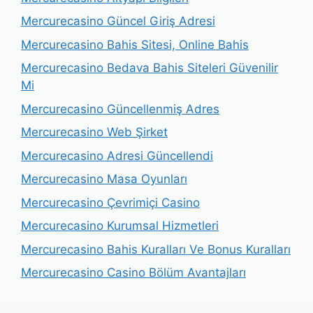
Mercurecasino Güncel Giriş Adresi
Mercurecasino Bahis Sitesi, Online Bahis
Mercurecasino Bedava Bahis Siteleri Güvenilir
Mi
Mercurecasino Güncellenmiş Adres
Mercurecasino Web Şirket
Mercurecasino Adresi Güncellendi
Mercurecasino Masa Oyunları
Mercurecasino Çevrimiçi Casino
Mercurecasino Kurumsal Hizmetleri
Mercurecasino Bahis Kuralları Ve Bonus Kuralları
Mercurecasino Casino Bölüm Avantajları