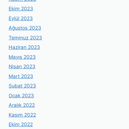
Ekim 2023
Eylül 2023
Ağustos 2023
Temmuz 2023
Haziran 2023
Mayıs 2023
Nisan 2023
Mart 2023
Şubat 2023
Ocak 2023
Aralık 2022
Kasım 2022
Ekim 2022