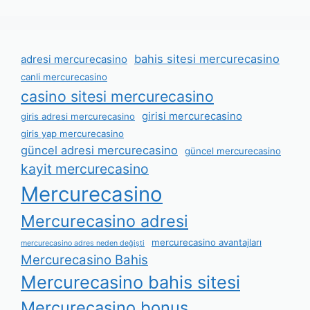
bahis sitesi mercurecasino
adresi mercurecasino
canli mercurecasino
casino sitesi mercurecasino
girisi mercurecasino
giris adresi mercurecasino
giris yap mercurecasino
güncel adresi mercurecasino
güncel mercurecasino
kayit mercurecasino
Mercurecasino
Mercurecasino adresi
mercurecasino avantajları
mercurecasino adres neden değişti
Mercurecasino Bahis
Mercurecasino bahis sitesi
Mercurecasino bonus