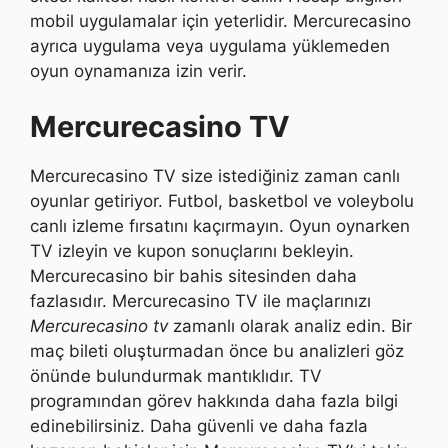
mobil uygulamalar için yeterlidir. Mercurecasino
ayrıca uygulama veya uygulama yüklemeden
oyun oynamanıza izin verir.
Mercurecasino TV
Mercurecasino TV size istediğiniz zaman canlı
oyunlar getiriyor. Futbol, ​​basketbol ve voleybolu
canlı izleme fırsatını kaçırmayın. Oyun oynarken
TV izleyin ve kupon sonuçlarını bekleyin.
Mercurecasino bir bahis sitesinden daha
fazlasıdır. Mercurecasino TV ile maçlarınızı
Mercurecasino tv
zamanlı olarak analiz edin. Bir
maç bileti oluşturmadan önce bu analizleri göz
önünde bulundurmak mantıklıdır. TV
programından görev hakkında daha fazla bilgi
edinebilirsiniz. Daha güvenli ve daha fazla