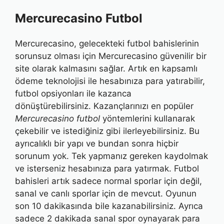
Mercurecasino Futbol
Mercurecasino, gelecekteki futbol bahislerinin
sorunsuz olması için Mercurecasino güvenilir bir
site olarak kalmasını sağlar. Artık en kapsamlı
ödeme teknolojisi ile hesabınıza para yatırabilir,
futbol opsiyonları ile kazanca
dönüştürebilirsiniz. Kazançlarınızı en popüler
Mercurecasino futbol
yöntemlerini kullanarak
çekebilir ve istediğiniz gibi ilerleyebilirsiniz. Bu
ayrıcalıklı bir yapı ve bundan sonra hiçbir
sorunum yok. Tek yapmanız gereken kaydolmak
ve isterseniz hesabınıza para yatırmak. Futbol
bahisleri artık sadece normal sporlar için değil,
sanal ve canlı sporlar için de mevcut. Oyunun
son 10 dakikasında bile kazanabilirsiniz. Ayrıca
sadece 2 dakikada sanal spor oynayarak para