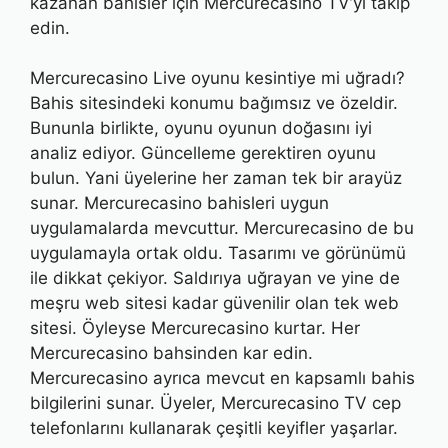
kazanan bahisler için Mercurecasino TV’yi takip
edin.
Mercurecasino Live oyunu kesintiye mi uğradı?
Bahis sitesindeki konumu bağımsız ve özeldir.
Bununla birlikte, oyunu oyunun doğasını iyi
analiz ediyor. Güncelleme gerektiren oyunu
bulun. Yani üyelerine her zaman tek bir arayüz
sunar. Mercurecasino bahisleri uygun
uygulamalarda mevcuttur. Mercurecasino de bu
uygulamayla ortak oldu. Tasarımı ve görünümü
ile dikkat çekiyor. Saldırıya uğrayan ve yine de
meşru web sitesi kadar güvenilir olan tek web
sitesi. Öyleyse Mercurecasino kurtar. Her
Mercurecasino bahsinden kar edin.
Mercurecasino ayrıca mevcut en kapsamlı bahis
bilgilerini sunar. Üyeler, Mercurecasino TV cep
telefonlarını kullanarak çeşitli keyifler yaşarlar.