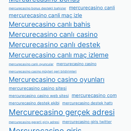
mercurecasino canli
mercurecasino bonus destekli bahisler
mercurecasino canli maç izle
Mercurecasino canlı bahis
Mercurecasino canlı casino
Mercurecasino canlı destek
Mercurecasino canlı maç izleme
mercurecasino casino
mercurecasino canlı oyuncular
mercurecasino casino müşteri geri bildirimleri
Mercurecasino casino oyunları
mercurecasino casino sitesi
mercurecasino com
mercurecasino casino web sitesi
mercurecasino destek ekibi
mercurecasino destek hattı
Mercurecasino gerçek adresi
mercurecasino giris twitter
mercurecasino geçerli giriş adresi
Mercurecasino giriş