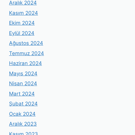
Aralık 2024
Kasım 2024
Ekim 2024
Eylül 2024
Ağustos 2024
Temmuz 2024
Haziran 2024
Mayıs 2024
Nisan 2024
Mart 2024
Şubat 2024
Ocak 2024
Aralık 2023
Kasım 2023