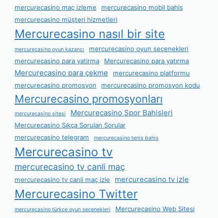
mercurecasino maç izleme
mercurecasino mobil bahis
mercurecasino müşteri hizmetleri
Mercurecasino nasıl bir site
mercurecasino oyun seçenekleri
mercurecasino oyun kazancı
mercurecasino para yatirma
Mercurecasino para yatırma
Mercurecasino para çekme
mercurecasino platformu
mercurecasino promosyon
mercurecasino promosyon kodu
Mercurecasino promosyonları
Mercurecasino Spor Bahisleri
mercurecasino sitesi
Mercurecasino Sıkça Sorulan Sorular
mercurecasino telegram
mercurecasino tenis bahis
Mercurecasino tv
mercurecasino tv canli maç
mercurecasino tv izle
mercurecasino tv canli maç izle
Mercurecasino Twitter
Mercurecasino Web Sitesi
mercurecasino türkçe oyun seçenekleri