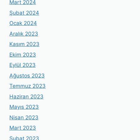
Mart 2024
Şubat 2024
Ocak 2024
Aralık 2023
Kasım 2023
Ekim 2023
Eylül 2023
Ağustos 2023
Temmuz 2023
Haziran 2023
Mayıs 2023
Nisan 2023
Mart 2023
Şubat 2023