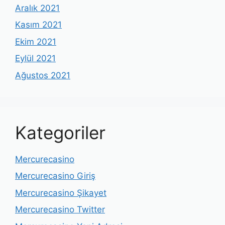
Aralık 2021
Kasım 2021
Ekim 2021
Eylül 2021
Ağustos 2021
Kategoriler
Mercurecasino
Mercurecasino Giriş
Mercurecasino Şikayet
Mercurecasino Twitter